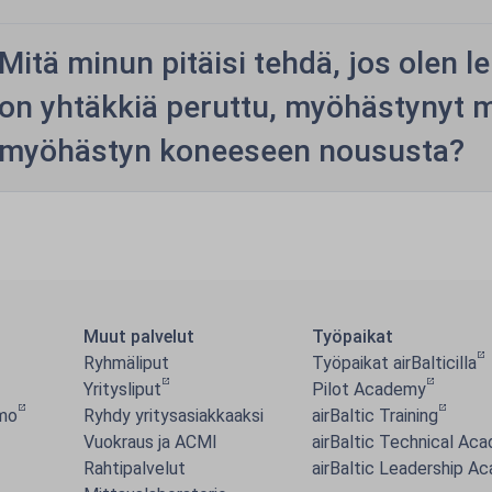
Mitä minun pitäisi tehdä, jos olen le
on yhtäkkiä peruttu, myöhästynyt me
myöhästyn koneeseen noususta?
Muut palvelut
Työpaikat
Ryhmäliput
Työpaikat airBalticilla
Yritysliput
Pilot Academy
mo
Ryhdy yritysasiakkaaksi
airBaltic Training
Vuokraus ja ACMI
airBaltic Technical Ac
Rahtipalvelut
airBaltic Leadership A