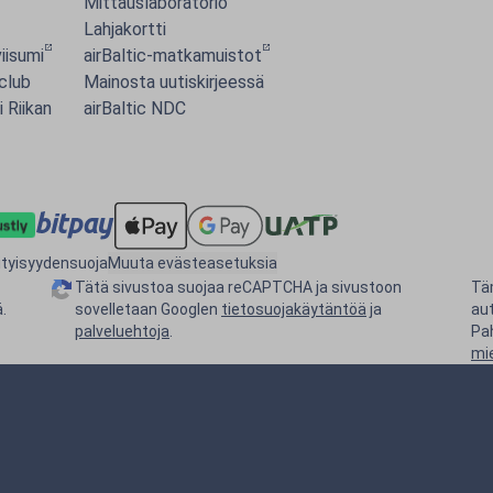
Mittauslaboratorio
Lahjakortti
iisumi
airBaltic-matkamuistot
 club
Mainosta uutiskirjeessä
i Riikan
airBaltic NDC
ityisyydensuoja
Muuta evästeasetuksia
Tätä sivustoa suojaa reCAPTCHA ja sivustoon
Tä
.
sovelletaan Googlen
tietosuojakäytäntöä
ja
au
palveluehtoja
.
Pa
mi