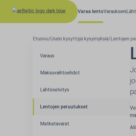
Varaa lento
Varaukseni
Läht
Etusivu
/
Usein kysyttyjä kysymyksiä
/
Lentojen pe
Varaus
J
Maksuvaihtoehdot
j
Lähtöselvitys
p
Lentojen peruutukset
Vo
mat
Matkatavarat
Al