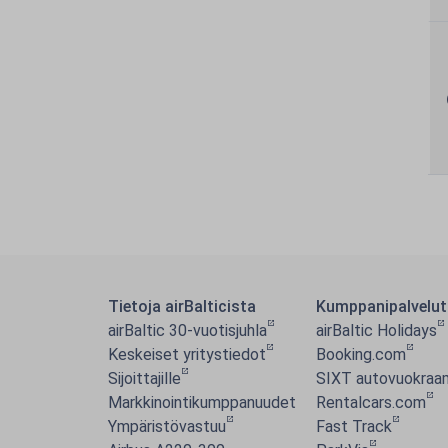
Tietoja airBalticista
Kumppanipalvelut
airBaltic 30-vuotisjuhla
airBaltic Holidays
Keskeiset yritystiedot
Booking.com
Sijoittajille
SIXT autovuokraa
Markkinointikumppanuudet
Rentalcars.com
Ympäristövastuu
Fast Track