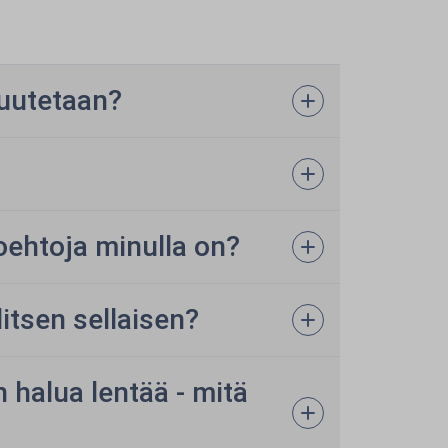
ruutetaan?
oehtoja minulla on?
litsen sellaisen?
n halua lentää - mitä