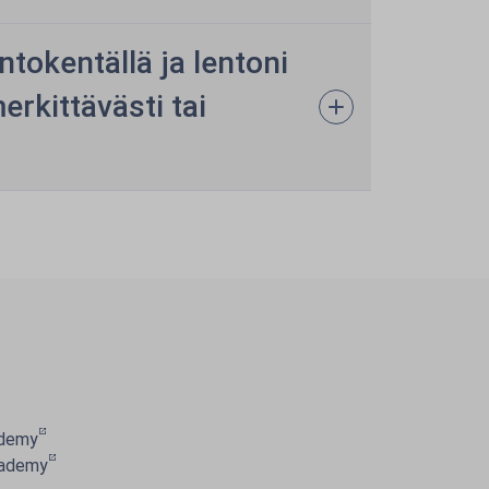
ntokentällä ja lentoni
rkittävästi tai
ademy
cademy