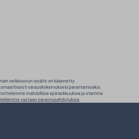
män verkkosivun sisältö on käännetty
tomaattisesti varauskokemuksesi parantamiseksi.
hoittelemme mahdollisia epätarkkuuksia ja otamme
elellämme vastaan parannusehdotuksia.