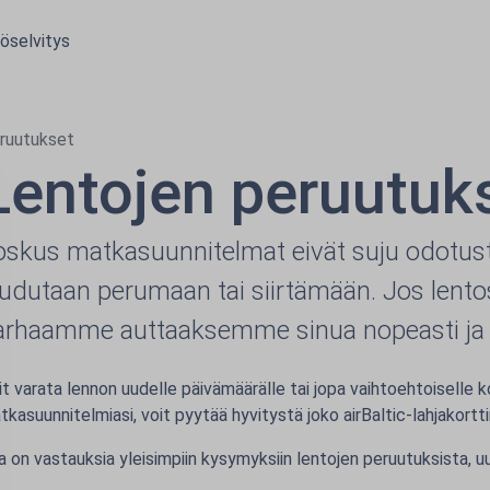
öselvitys
ruutukset
Lentojen peruutuk
oskus matkasuunnitelmat eivät suju odotuste
oudutaan perumaan tai siirtämään. Jos lent
arhaamme auttaaksemme sinua nopeasti ja k
it varata lennon uudelle päivämäärälle tai jopa vaihtoehtoiselle 
kasuunnitelmiasi, voit pyytää hyvitystä joko airBaltic-lahjakorttina
la on vastauksia yleisimpiin kysymyksiin lentojen peruutuksista, 