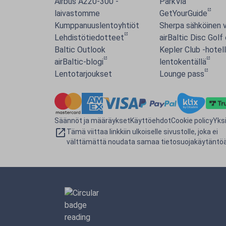
Airbus A220-300 -
ParkVia
laivastomme
GetYourGuide
Kumppanuuslentoyhtiöt
Sherpa sähköinen v
Lehdistötiedotteet
airBaltic Disc Golf
Baltic Outlook
Kepler Club -hotell
airBaltic-blogi
lentokentällä
Lentotarjoukset
Lounge pass
Säännöt ja määräykset
Käyttöehdot
Cookie policy
Yks
Tämä viittaa linkkiin ulkoiselle sivustolle, joka ei
välttämättä noudata samaa tietosuojakäytäntöä