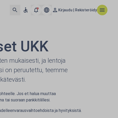
Kirjaudu | Rekisteröidy
set UKK
n mukaisesti, ja lentoja
osi on peruutettu, teemme
ätevästi.
kohteelle. Jos et halua muuttaa
 tai suoraan pankkitilillesi.
uudelleenvarausvaihtoehdoista ja hyvityksistä.