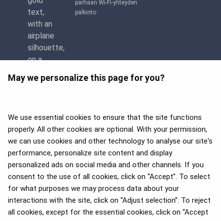
parhaan Wi-Fi-yhteyden
palkinto
May we personalize this page for you?
We use essential cookies to ensure that the site functions
properly. All other cookies are optional. With your permission,
we can use cookies and other technology to analyse our site's
APEX 2026 Five Star Major
Airline Award
performance, personalize site content and display
personalized ads on social media and other channels. If you
consent to the use of all cookies, click on “Accept”. To select
for what purposes we may process data about your
Vuoden 2025 Flyers' Choice -
interactions with the site, click on “Adjust selection”. To reject
palkinnot
all cookies, except for the essential cookies, click on “Accept