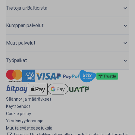
Tietoja airBalticista
Kumppanipalvelut
Muut palvelut
Työpaikat
Säännöt ja määräykset
Käyttöehdot
Cookie policy
Yksityisyydensuoja
Muuta evästeasetuksia
Tämä viittaa linkkiin ulkoiselle sivustolle, joka ei välttämättä