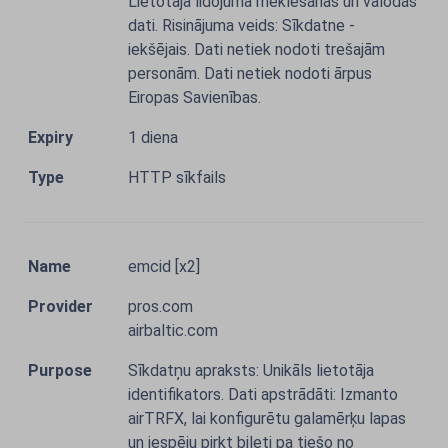
Lietotāja lidojuma meklēšanas un valodas
dati. Risinājuma veids: Sīkdatne -
iekšējais. Dati netiek nodoti trešajām
personām. Dati netiek nodoti ārpus
Eiropas Savienības.
1 diena
HTTP sīkfails
emcid [x2]
pros.com
airbaltic.com
Sīkdatņu apraksts: Unikāls lietotāja
identifikators. Dati apstrādāti: Izmanto
airTRFX, lai konfigurētu galamērķu lapas
un iespēju pirkt biļeti pa tiešo no