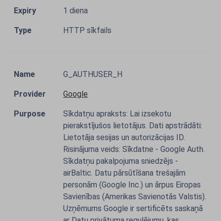
1 diena
HTTP sīkfails
G_AUTHUSER_H
Google
Sīkdatņu apraksts: Lai izsekotu
pierakstījušos lietotājus. Dati apstrādāti:
Lietotāja sesijas un autorizācijas ID.
Risinājuma veids: Sīkdatne - Google Auth.
Sīkdatņu pakalpojuma sniedzējs -
airBaltic. Datu pārsūtīšana trešajām
personām (Google Inc.) un ārpus Eiropas
Savienības (Amerikas Savienotās Valstis).
Uzņēmums Google ir sertificēts saskaņā
ar Datu privātuma regulējumu, kas