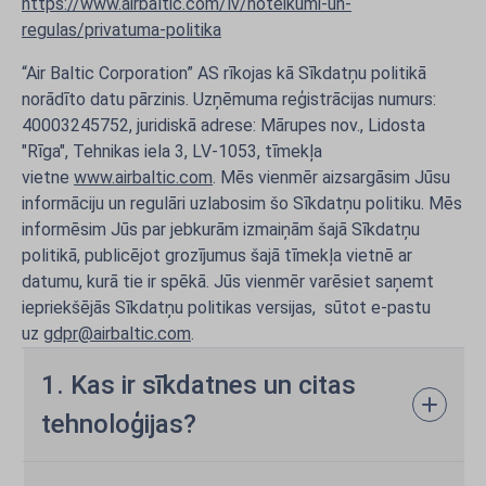
https://www.airbaltic.com/lv/noteikumi-un-
regulas/privatuma-politika
“Air Baltic Corporation” AS rīkojas kā Sīkdatņu politikā
norādīto datu pārzinis. Uzņēmuma reģistrācijas numurs:
40003245752, juridiskā adrese: Mārupes nov., Lidosta
"Rīga", Tehnikas iela 3, LV-1053, tīmekļa
vietne
www.airbaltic.com
. Mēs vienmēr aizsargāsim Jūsu
informāciju un regulāri uzlabosim šo Sīkdatņu politiku. Mēs
informēsim Jūs par jebkurām izmaiņām šajā Sīkdatņu
politikā, publicējot grozījumus šajā tīmekļa vietnē ar
datumu, kurā tie ir spēkā. Jūs vienmēr varēsiet saņemt
iepriekšējās Sīkdatņu politikas versijas, sūtot e-pastu
uz
gdpr@airbaltic.com
.
1. Kas ir sīkdatnes un citas
tehnoloģijas?