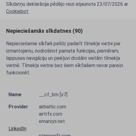
Sīkdatņu deklarācija pēdējo reizi atjaunota 23/07/2026 ar
Cookiebot
:
Nepieciešamās sīkdatnes (90)
Nepieciešamie sīkfaili palīdz padarīt tīmekļa vietni par
izmantojamu, nodrošinot pamata funkcijas, piemēram,
lappuses navigāciju un piekļuvi drošām vietām tīmekļa
vietnē. Tīmekļa vietne bez šiem sīkfailiem nevar pareizi
funkcionēt.
__cf_bm [x7]
airbaltic.com
airtrfx.com
emarsys.net
LinkedIn
planiesnft.com