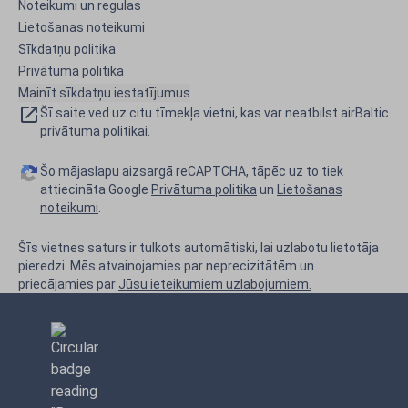
Noteikumi un regulas
Lietošanas noteikumi
Sīkdatņu politika
Privātuma politika
Mainīt sīkdatņu iestatījumus
Šī saite ved uz citu tīmekļa vietni, kas var neatbilst airBaltic
privātuma politikai.
Šo mājaslapu aizsargā reCAPTCHA, tāpēc uz to tiek
attiecināta Google
Privātuma politika
un
Lietošanas
noteikumi
.
Šīs vietnes saturs ir tulkots automātiski, lai uzlabotu lietotāja
pieredzi. Mēs atvainojamies par neprecizitātēm un
priecājamies par
Jūsu ieteikumiem uzlabojumiem.