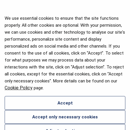
We use essential cookies to ensure that the site functions
properly. All other cookies are optional. With your permission,
we can use cookies and other technology to analyse our site's
APEX 2026 Five Star Major
Airline Award
performance, personalize site content and display
personalized ads on social media and other channels. If you
consent to the use of all cookies, click on “Accept”. To select
for what purposes we may process data about your
interactions with the site, click on “Adjust selection”. To reject
Pasažieru izvēles balva 2025
all cookies, except for the essential cookies, click on “Accept
only necessary cookies”. More details can be found on our
Cookie Policy
page.
Accept
SAZINIES AR MUMS
Accept only necessary cookies
2026 © airBaltic. Visas tiesības aizsargātas.