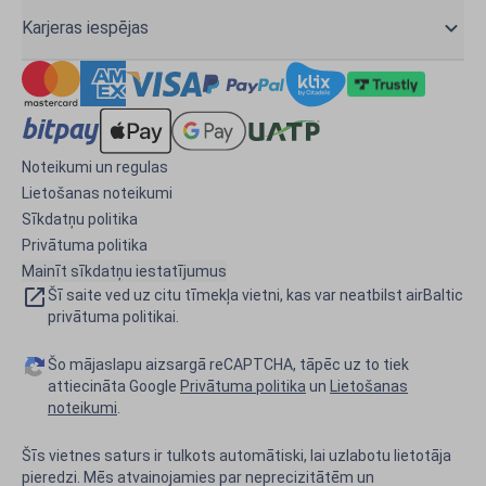
Karjeras iespējas
Noteikumi un regulas
Lietošanas noteikumi
Sīkdatņu politika
Privātuma politika
Mainīt sīkdatņu iestatījumus
Šī saite ved uz citu tīmekļa vietni, kas var neatbilst airBaltic
privātuma politikai.
Šo mājaslapu aizsargā reCAPTCHA, tāpēc uz to tiek
attiecināta Google
Privātuma politika
un
Lietošanas
noteikumi
.
Šīs vietnes saturs ir tulkots automātiski, lai uzlabotu lietotāja
pieredzi. Mēs atvainojamies par neprecizitātēm un