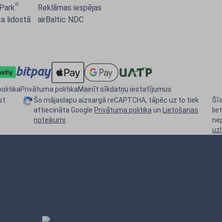
 Park
Reklāmas iespējas
a lidostā
airBaltic NDC
olitika
Privātuma politika
Mainīt sīkdatņu iestatījumus
st
Šo mājaslapu aizsargā reCAPTCHA, tāpēc uz to tiek
Šīs
attiecināta Google
Privātuma politika
un
Lietošanas
lie
noteikumi
.
ne
uz