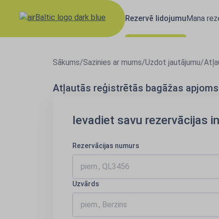
Rezervē lidojumu
Mana reze
Sākums
/
Sazinies ar mums
/
Uzdot jautājumu
/
Atļa
Atļautās reģistrētās bagāžas apjoms 
Ievadiet savu rezervācijas i
Rezervācijas numurs
Uzvārds