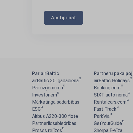
Apstiprināt
Par airBaltic
Partneru pakalpo
airBaltic 30. gadadiena
airBaltic Holidays
Par uzņēmumu
Booking.com
Investoriem
SIXT auto noma
Mārketinga sadarbības
Rentalcars.com
ESG
Fast Track
Airbus A220-300 flote
ParkVia
Partnerlidsabiedrības
GetYourGuide
Preses relīzes
Sherpa E-vīza