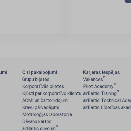
jumi
Citi pakalpojumi
Karjeras iespējas
Grupu biļetes
Vakances
Korporatīvās biļetes
Pilot Academy
Kļūsti par korporatīvo klientu
airBaltic Training
ACMI un čarterlidojumi
airBaltic Technical Ac
Kravu pārvadājumi
airBaltic Līderības aka
Metroloģijas laboratorija
Dāvanu kartes
airBaltic suvenīri