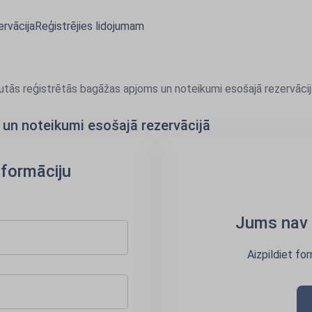
rvācija
Reģistrējies lidojumam
utās reģistrētās bagāžas apjoms un noteikumi esošajā rezervācij
un noteikumi esošajā rezervācijā
nformāciju
Jums nav 
Aizpildiet fo