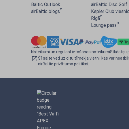
Baltic Outlook
airBaltic Disc Golf
airBaltic blogs
Kepler Club viesnīc
Rīgā
Lounge pass
Noteikumi un regulas
Lietošanas noteikumi
Sīkdatņu p
Šī saite ved uz citu tīmekļa vietni, kas var neatbil
airBaltic privātuma politikai.