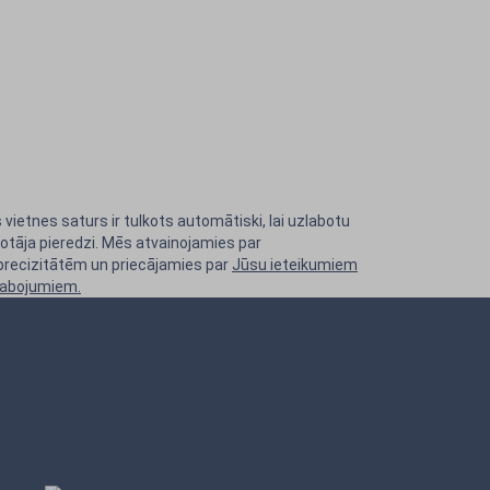
 vietnes saturs ir tulkots automātiski, lai uzlabotu
totāja pieredzi. Mēs atvainojamies par
precizitātēm un priecājamies par
Jūsu ieteikumiem
labojumiem.