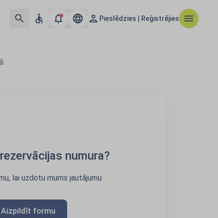
Pieslēdzies | Reģistrējies
ā
rezervācijas numura?
rmu, lai uzdotu mums jautājumu
Aizpildīt formu