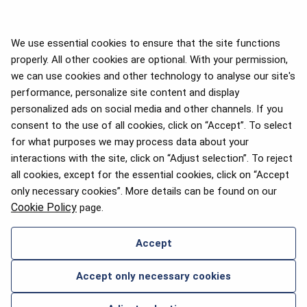
We use essential cookies to ensure that the site functions
properly. All other cookies are optional. With your permission,
we can use cookies and other technology to analyse our site's
APEX 2026 Five Star Major
Airline Award
performance, personalize site content and display
personalized ads on social media and other channels. If you
consent to the use of all cookies, click on “Accept”. To select
for what purposes we may process data about your
interactions with the site, click on “Adjust selection”. To reject
Pasažieru izvēles balva 2025
all cookies, except for the essential cookies, click on “Accept
only necessary cookies”. More details can be found on our
Cookie Policy
page.
Accept
SAZINIES AR MUMS
Accept only necessary cookies
2026 © airBaltic. Visas tiesības aizsargātas.