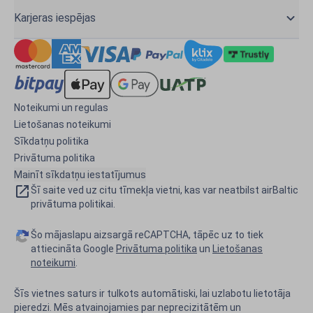
Karjeras iespējas
Noteikumi un regulas
Lietošanas noteikumi
Sīkdatņu politika
Privātuma politika
Mainīt sīkdatņu iestatījumus
Šī saite ved uz citu tīmekļa vietni, kas var neatbilst airBaltic
privātuma politikai.
Šo mājaslapu aizsargā reCAPTCHA, tāpēc uz to tiek
attiecināta Google
Privātuma politika
un
Lietošanas
noteikumi
.
Šīs vietnes saturs ir tulkots automātiski, lai uzlabotu lietotāja
pieredzi. Mēs atvainojamies par neprecizitātēm un