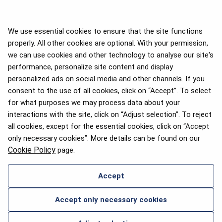
We use essential cookies to ensure that the site functions
properly. All other cookies are optional. With your permission,
we can use cookies and other technology to analyse our site's
APEX 2026 Five Star Major
Airline Award
performance, personalize site content and display
personalized ads on social media and other channels. If you
consent to the use of all cookies, click on “Accept”. To select
for what purposes we may process data about your
interactions with the site, click on “Adjust selection”. To reject
Pasažieru izvēles balva 2025
all cookies, except for the essential cookies, click on “Accept
only necessary cookies”. More details can be found on our
Cookie Policy
page.
Accept
SAZINIES AR MUMS
Accept only necessary cookies
2026 © airBaltic. Visas tiesības aizsargātas.