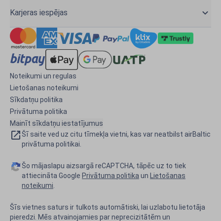
Karjeras iespējas
Noteikumi un regulas
Lietošanas noteikumi
Sīkdatņu politika
Privātuma politika
Mainīt sīkdatņu iestatījumus
Šī saite ved uz citu tīmekļa vietni, kas var neatbilst airBaltic
privātuma politikai.
Šo mājaslapu aizsargā reCAPTCHA, tāpēc uz to tiek
attiecināta Google
Privātuma politika
un
Lietošanas
noteikumi
.
Šīs vietnes saturs ir tulkots automātiski, lai uzlabotu lietotāja
pieredzi. Mēs atvainojamies par neprecizitātēm un