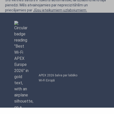
Šīs vietnes saturs ir tulkots automātiski, lai uzlabotu lietotāja
pieredzi. Mēs atvainojamies par neprecizitātēm un
priecājamies par
Jūsu ieteikumiem uzlabojumiem.
APEX 2026 balva par labāko
Wi-Fi Eiropā