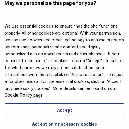
May we personalize this page for you?
We use essential cookies to ensure that the site functions
properly. All other cookies are optional. With your permission,
we can use cookies and other technology to analyse our site's
APEX 2026 Five Star Major
Airline Award
performance, personalize site content and display
personalized ads on social media and other channels. If you
consent to the use of all cookies, click on “Accept”. To select
for what purposes we may process data about your
interactions with the site, click on “Adjust selection”. To reject
Pasažieru izvēles balva 2025
all cookies, except for the essential cookies, click on “Accept
only necessary cookies”. More details can be found on our
Cookie Policy
page.
Accept
SAZINIES AR MUMS
Accept only necessary cookies