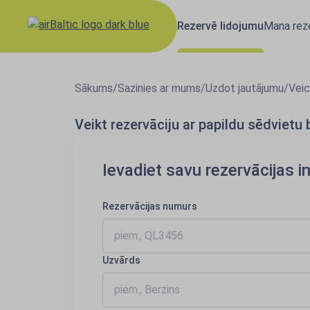
Rezervē lidojumu
Mana reze
Sākums
/
Sazinies ar mums
/
Uzdot jautājumu
/
Veic
Veikt rezervāciju ar papildu sēdvietu
Ievadiet savu rezervācijas i
Rezervācijas numurs
Uzvārds