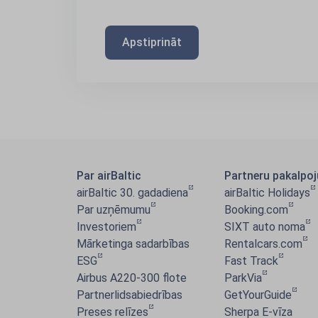
Apstiprināt
Par airBaltic
Partneru pakalpo
airBaltic 30. gadadiena
airBaltic Holidays
Par uzņēmumu
Booking.com
Investoriem
SIXT auto noma
Mārketinga sadarbības
Rentalcars.com
ESG
Fast Track
Airbus A220-300 flote
ParkVia
Partnerlidsabiedrības
GetYourGuide
Preses relīzes
Sherpa E-vīza