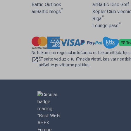
Baltic Outlook
airBaltic Disc Golf
airBaltic blogs
Kepler Club viesnīc
Rīgā
Lounge pass
Noteikumi un regulas
Lietošanas noteikumi
Sīkdatņu p
Šī saite ved uz citu tīmekļa vietni, kas var neatbil
airBaltic privātuma politikai.