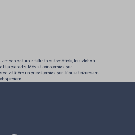
 vietnes saturs ir tulkots automātiski, lai uzlabotu
totāja pieredzi. Mēs atvainojamies par
precizitātēm un priecājamies par
Jūsu ieteikumiem
labojumiem.