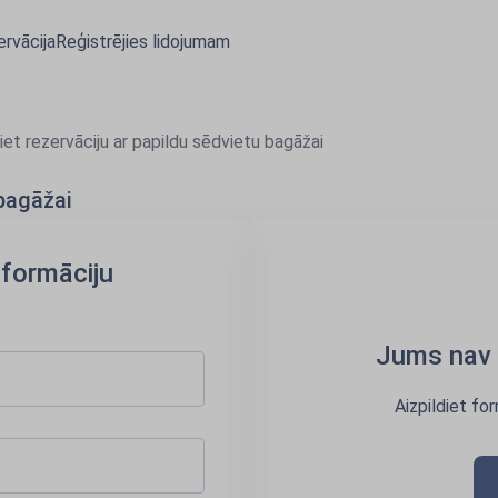
rvācija
Reģistrējies lidojumam
iet rezervāciju ar papildu sēdvietu bagāžai
 bagāžai
nformāciju
Jums nav 
Aizpildiet fo