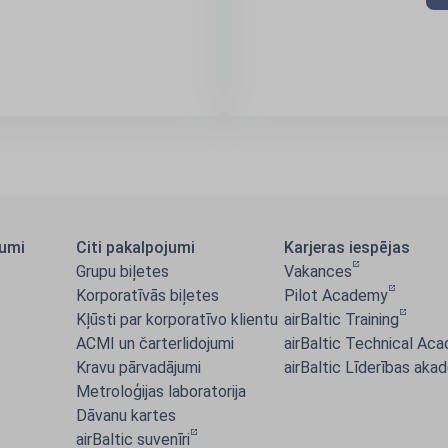
jumi
Citi pakalpojumi
Karjeras iespējas
Grupu biļetes
Vakances
Korporatīvās biļetes
Pilot Academy
Kļūsti par korporatīvo klientu
airBaltic Training
ACMI un čarterlidojumi
airBaltic Technical Ac
Kravu pārvadājumi
airBaltic Līderības aka
Metroloģijas laboratorija
Dāvanu kartes
airBaltic suvenīri