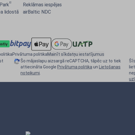
 Park
Reklāmas iespējas
a lidostā
airBaltic NDC
olitika
Privātuma politika
Mainīt sīkdatņu iestatījumus
st
Šo mājaslapu aizsargā reCAPTCHA, tāpēc uz to tiek
Šīs
attiecināta Google
Privātuma politika
un
Lietošanas
lie
noteikumi
.
ne
uz