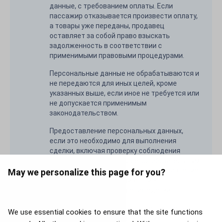
данные, с требованием оплаты. Если
пассажир отказывается произвести оплату,
а товары уже переданы, продавец
оставляет за собой право взыскать
задолженность в соответствии с
применимыми правовыми процедурами.
Персональные данные не обрабатываются и
не передаются для иных целей, кроме
указанных выше, если иное не требуется или
не допускается применимым
законодательством.
Предоставление персональных данных,
если это необходимо для выполнения
сделки, включая проверку соблюдения
настоящих условий, является обязательным
для завершения покупки; непредоставление
May we personalize this page for you?
таких данных может привести к
невозможности завершения сделки.
Субъекты данных имеют право на доступ,
We use essential cookies to ensure that the site functions
исправление или удаление своих