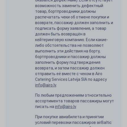
оказался дефектным). Если отсутствует
возможность заменить дефектный
товар, бортпроводники должны
распечатать чеки об отмене покупки и
возврате, пассажир должен заполнить и
подписать форму заявления, а товар
должен быть возвращён в
кейтеринговую компанию. Если какие-
либо обстоятельства не позволяют
выполнить эти действия на борту,
бортпроводники и пассажир должны
заполнить форму подтверждения
возврата, и затем пассажир должен
отправить её вместе с чеком в Airo
Catering Services Latvija SIA по адресу
info@airo.lv
.
По любым предложениям относительно
ассортимента товаров пассажиры могут
писать на
info@airo.lv
.
При покупке авиабилета и принятии
условий перевозки пассажиров airBaltic