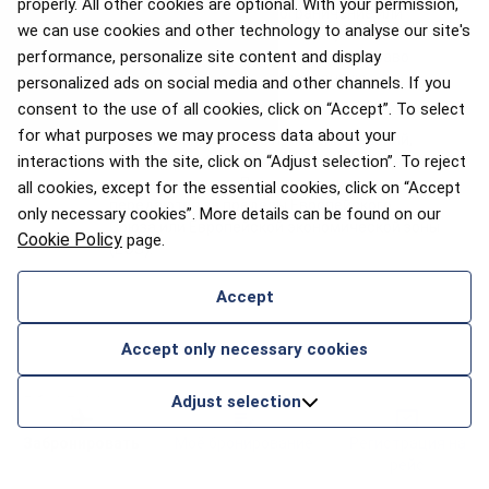
properly. All other cookies are optional. With your permission,
персональных данных, ограничение или
we can use cookies and other technology to analyse our site's
возражение против обработки, а также
performance, personalize site content and display
право на переносимость данных и право
подать жалобу в Государственную
personalized ads on social media and other channels. If you
инспекцию данных.
consent to the use of all cookies, click on “Accept”. To select
for what purposes we may process data about your
Автоматизированное принятие решений,
interactions with the site, click on “Adjust selection”. To reject
включая профилирование, не
осуществляется. Персональные данные не
all cookies, except for the essential cookies, click on “Accept
передаются за пределы Европейского
only necessary cookies”. More details can be found on our
Союза или Европейской экономической зоны
Cookie Policy
page.
(ЕЭЗ).
Accept
Accept only necessary cookies
Adjust selection
Об airBaltic
Забронировать
Моё бронирование
Регистрация на
Услуги партнеров
рейс