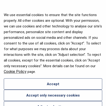
We use essential cookies to ensure that the site functions
properly. All other cookies are optional. With your permission,
we can use cookies and other technology to analyse our site's
APEX 2026 Five Star Major
Airline Award
performance, personalize site content and display
personalized ads on social media and other channels. If you
consent to the use of all cookies, click on “Accept”. To select
for what purposes we may process data about your
interactions with the site, click on “Adjust selection”. To reject
Премия Flyers' Choice 2025
all cookies, except for the essential cookies, click on “Accept
only necessary cookies”. More details can be found on our
Cookie Policy
page.
Accept
СВЯЖИТЕСЬ С НАМИ
Accept only necessary cookies
2026 © airBaltic. Все права защищены.