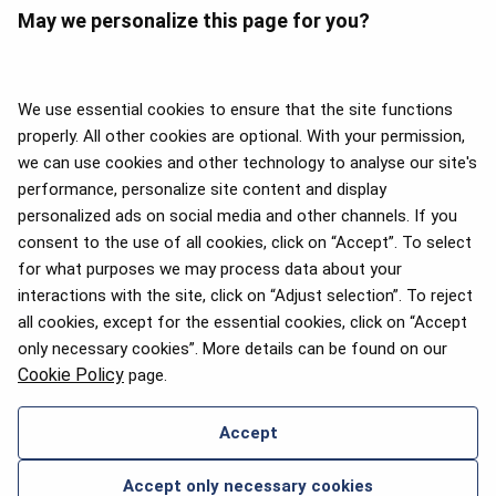
May we personalize this page for you?
We use essential cookies to ensure that the site functions
properly. All other cookies are optional. With your permission,
we can use cookies and other technology to analyse our site's
APEX 2026 Five Star Major
Airline Award
performance, personalize site content and display
personalized ads on social media and other channels. If you
consent to the use of all cookies, click on “Accept”. To select
for what purposes we may process data about your
interactions with the site, click on “Adjust selection”. To reject
Премия Flyers' Choice 2025
all cookies, except for the essential cookies, click on “Accept
only necessary cookies”. More details can be found on our
Cookie Policy
page.
Accept
СВЯЖИТЕСЬ С НАМИ
Accept only necessary cookies