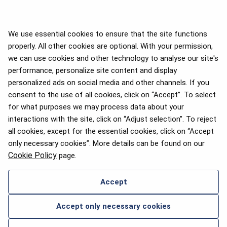
We use essential cookies to ensure that the site functions
properly. All other cookies are optional. With your permission,
we can use cookies and other technology to analyse our site's
APEX 2026 Five Star Major
Airline Award
performance, personalize site content and display
personalized ads on social media and other channels. If you
consent to the use of all cookies, click on “Accept”. To select
for what purposes we may process data about your
2025 m. „Flyers' Choice“
interactions with the site, click on “Adjust selection”. To reject
apdovanojimai
all cookies, except for the essential cookies, click on “Accept
only necessary cookies”. More details can be found on our
Cookie Policy
page.
Accept
SUSISIEKITE SU MUMIS
Accept only necessary cookies
2026 © airBaltic. Visos teisės saugomos.