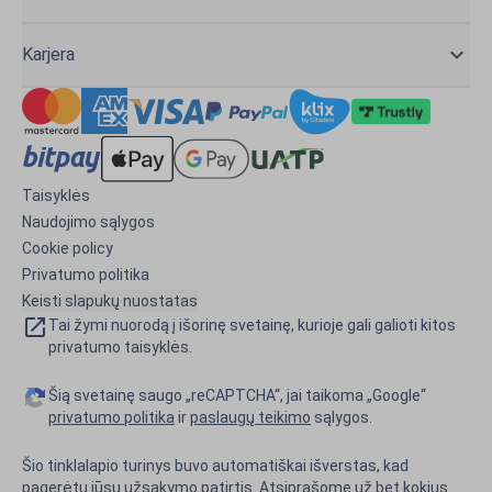
Karjera
Taisyklės
Naudojimo sąlygos
Cookie policy
Privatumo politika
Keisti slapukų nuostatas
Tai žymi nuorodą į išorinę svetainę, kurioje gali galioti kitos
privatumo taisyklės.
Šią svetainę saugo „reCAPTCHA“, jai taikoma „Google“
privatumo politika
ir
paslaugų teikimo
sąlygos.
Šio tinklalapio turinys buvo automatiškai išverstas, kad
pagerėtų jūsų užsakymo patirtis. Atsiprašome už bet kokius