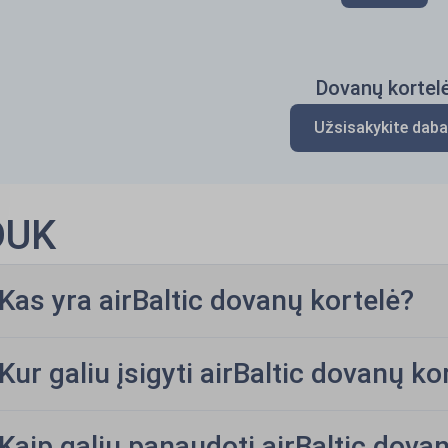
Dovanų kortel
Užsisakykite daba
DUK
Kas yra airBaltic dovanų kortelė?
Kur galiu įsigyti airBaltic dovanų ko
Kaip galiu panaudoti airBaltic dova