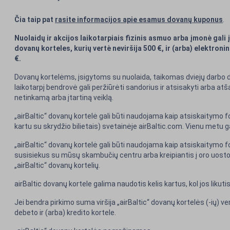
Čia taip pat
rasite informacijos apie esamus dovanų kuponus
.
Nuolaidų ir akcijos laikotarpiais fizinis asmuo arba įmonė gali
dovanų korteles, kurių vertė neviršija 500 €, ir (arba) elektroni
€.
Dovanų kortelėms, įsigytoms su nuolaida, taikomas dviejų darbo di
laikotarpį bendrovė gali peržiūrėti sandorius ir atsisakyti arba atšau
netinkamą arba įtartiną veiklą.
„airBaltic“ dovanų kortelė gali būti naudojama kaip atsiskaitymo f
kartu su skrydžio bilietais) svetainėje airBaltic.com. Vienu metu ga
„airBaltic“ dovanų kortelė gali būti naudojama kaip atsiskaitymo f
susisiekus su mūsų skambučių centru arba kreipiantis į oro uosto 
„airBaltic“ dovanų kortelių.
airBaltic dovanų kortele galima naudotis kelis kartus, kol jos likuti
Jei bendra pirkimo suma viršija „airBaltic“ dovanų kortelės (-ių) 
debeto ir (arba) kredito kortele.