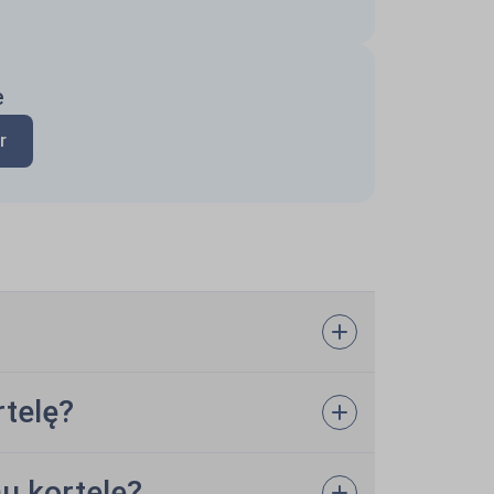
ė
r
rtelę?
nų kortelę?