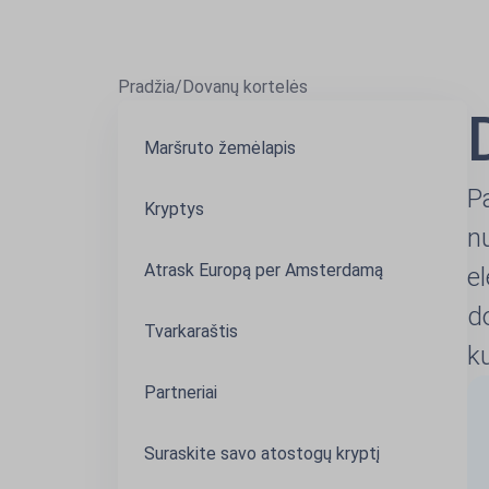
Pradžia
/
Dovanų kortelės
Maršruto žemėlapis
P
Kryptys
nu
Atrask Europą per Amsterdamą
e
d
Tvarkaraštis
ku
Partneriai
Suraskite savo atostogų kryptį