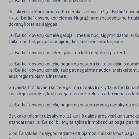
„airBaltic“ dovanų kortelės negrąžinamos.
Jei skrydis atšaukiamas arba gerokai vėluoja, už „airBaltic“ dovan
tik „airBaltic“ dovanų kortelėmis. Negrąžinami mokesčiai neįtraukia
dovanų kortelės sąlygas.
„airBaltic“ dovanų kortelė galioja 1 metus nuo įsigijimo datos. air
taikomas tiek jos panaudojimo, tiek kelionės laikotarpiams.
„airBaltic“ dovanų kortelės galiojimo laiko negalima pratęsti.
„airBaltic“ dovanų kortelių negalima naudoti kartu su dalinio apmo
„airBaltic“ dovanų kortelių taip pat negalima naudoti atsiskaitan
arba registruojantis internetu.
Su „airBaltic“ dovanų kortele galima užsakyti skrydžius bet kuriam
kortelėje nurodyta, kad gavėjas turi būti keleivis arba vienas iš kele
„airBaltic“ dovanų kortelių negalima naudoti įmonių užsakymo sis
Bet koks tolesnis užsakymo, už kurį iš dalies arba visiškai sumokė
standartines „airBaltic“ bilietų taisykles ir mokesčius pagal pasi
Šios Taisyklės ir sąlygos reglamentuojamos ir aiškinamos pagal L