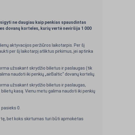
 įsigyti ne daugiau kaip penkias spausdintas
nes dovanų korteles, kurių vertė neviršija 1 000
enų aktyvacijos peržiūros laikotarpis. Per šį
kti per šį laikotarpį atliktus pirkimus, jei aptinka
orma užsakant skrydžio bilietus ir paslaugas (tik
lima naudoti iki penkių „airBaltic“ dovanų kortelių.
orma užsakant skrydžio bilietus ir paslaugas,
bilietų kasą. Vienu metu galima naudoti iki penkių
s pasieks 0.
vertę, bet koks skirtumas turi būti apmokėtas