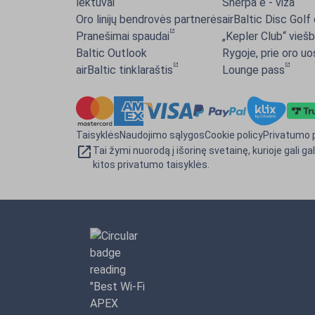
lėktuvai
Sherpa e - viza
Oro linijų bendrovės partnerės
airBaltic Disc Golf
Pranešimai spaudai
„Kepler Club“ viešb
Baltic Outlook
Rygoje, prie oro u
airBaltic tinklaraštis
Lounge pass
Taisyklės
Naudojimo sąlygos
Cookie policy
Privatumo p
Tai žymi nuorodą į išorinę svetainę, kurioje gali gal
kitos privatumo taisyklės.