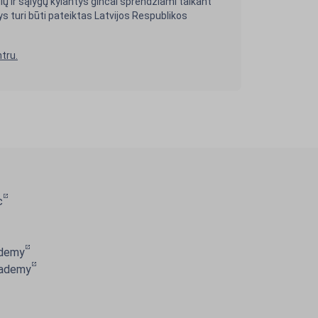
klių ir sąlygų kylantys ginčai sprendžiami taikant
nys turi būti pateiktas Latvijos Respublikos
tru.
c
ademy
cademy