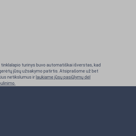
 tinklalapio turinys buvo automatiškai išverstas, kad
gerėtų jūsų užsakymo patirtis. Atsiprašome už bet
ius netikslumus ir
laukiame jūsų pasiūlymų dėl
ulinimo.