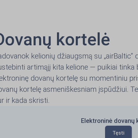
Dovanų kortelė
adovanok kelionių džiaugsmą su „airBaltic“ 
stebinti artimąjį kita kelione — puikiai tinka
lektroninę dovanų kortelę su momentiniu pri
ovanų kortelę asmeniškesniam įspūdžiui. Te
r ir kada skristi.
Elektroninė dovanų 
Tęsti