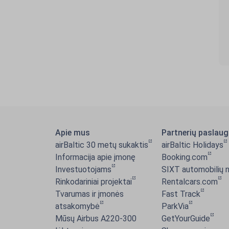
Apie mus
Partnerių paslau
airBaltic 30 metų sukaktis
airBaltic Holidays
Informacija apie įmonę
Booking.com
Investuotojams
SIXT automobilių
Rinkodariniai projektai
Rentalcars.com
Tvarumas ir įmonės
Fast Track
atsakomybė
ParkVia
Mūsų Airbus A220-300
GetYourGuide