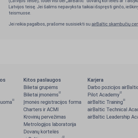
(Latvijos teisė), todėl visi dėl „airBaltic“ dovanų kortelės ar Taisy
Latvijos teisę. Jei šalims nepavyksta taikiai išspręsti ginčo, ieški
teismuose.
Jei reikia pagalbos, prašome susisiekti su
airBaltic skambučių cen
gos
Kitos paslaugos
Karjera
Bilietai grupėms
Darbo pozicijos airBalti
Bilietai įmonėms
Pilot Academy
 nuoma
Įmonės registracijos forma
airBaltic Training
Charters ir ACMI
airBaltic Technical Ac
Krovinių pervežimas
airBaltic Leadership A
Metrologijos laboratorija
Dovanų kortelės