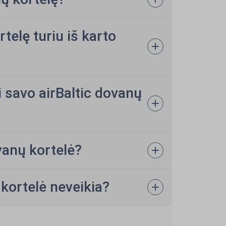
elę turiu iš karto
 savo airBaltic dovanų
vanų kortelė?
 kortelė neveikia?