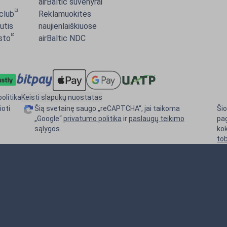
airBaltic suvenyrai
 club
Reklamuokitės
utis
naujienlaiškiuose
osto
airBaltic NDC
olitika
Keisti slapukų nuostatas
ioti
Šią svetainę saugo „reCAPTCHA“, jai taikoma
Šio
„Google“
privatumo politika
ir
paslaugų teikimo
pa
sąlygos.
kok
tob