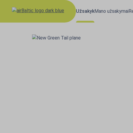
Užsakyk
Mano užsakymai
Re