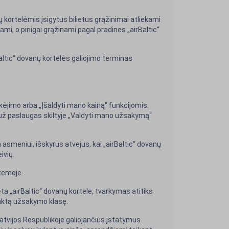
ų kortelėmis įsigytus bilietus grąžinimai atliekami
mi, o pinigai grąžinami pagal pradines „airBaltic“
Baltic“ dovanų kortelės galiojimo terminas
kėjimo arba „Įšaldyti mano kainą“ funkcijomis.
t už paslaugas skiltyje „Valdyti mano užsakymą“
 asmeniui, išskyrus atvejus, kai „airBaltic“ dovanų
ivių.
temoje.
ta „airBaltic“ dovanų kortele, tvarkymas atitiks
rinktą užsakymo klasę.
atvijos Respublikoje galiojančius įstatymus