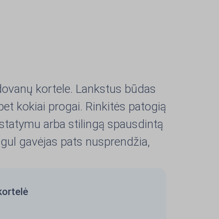
dovanų kortele. Lankstus būdas
 bet kokiai progai. Rinkitės patogią
statymu arba stilingą spausdintą
gul gavėjas pats nusprendžia,
kortelė