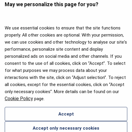
May we personalize this page for you?
We use essential cookies to ensure that the site functions
properly. All other cookies are optional. With your permission,
we can use cookies and other technology to analyse our site's
APEX 2026 Five Star Major
Airline Award
performance, personalize site content and display
personalized ads on social media and other channels. If you
consent to the use of all cookies, click on “Accept”. To select
for what purposes we may process data about your
2025 m. „Flyers' Choice“
interactions with the site, click on “Adjust selection”. To reject
apdovanojimai
all cookies, except for the essential cookies, click on “Accept
only necessary cookies”. More details can be found on our
Cookie Policy
page.
Accept
SUSISIEKITE SU MUMIS
Accept only necessary cookies