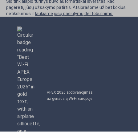
Šio tinklalapio turinys buvo automatiškai išverstas, kad
pagerėtų jūsų užsakymo patirtis. Atsiprašome už bet kokius
netikslumus ir
laukiame jūsų pasiūlymų dėl tobulinimo.
APEX 2026 apdovanojimas
už geriausią Wi-Fi Europoje