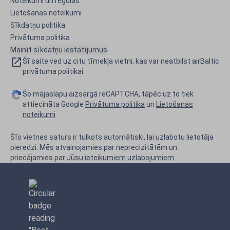
Noteikumi un regulas
Lietošanas noteikumi
Sīkdatņu politika
Privātuma politika
Mainīt sīkdatņu iestatījumus
Šī saite ved uz citu tīmekļa vietni, kas var neatbilst airBaltic
privātuma politikai.
Šo mājaslapu aizsargā reCAPTCHA, tāpēc uz to tiek
attiecināta Google
Privātuma politika
un
Lietošanas
noteikumi
.
Šīs vietnes saturs ir tulkots automātiski, lai uzlabotu lietotāja
pieredzi. Mēs atvainojamies par neprecizitātēm un
priecājamies par
Jūsu ieteikumiem uzlabojumiem.