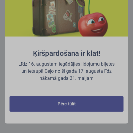
Ķiršpārdošana ir klāt!
Līdz 16. augustam iegādājies lidojumu biļetes
un ietaupi! Ceļo no šī gada 17. augusta līdz
nākamā gada 31. maijam
Pērc tūlīt