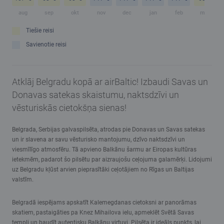
aug
sep
okt
nov
dec
jan
feb
mar
Tiešie reisi
Savienotie reisi
Atklāj Belgradu kopā ar airBaltic! Izbaudi Savas un
Donavas satekas skaistumu, naktsdzīvi un
vēsturiskās cietokšņa sienas!
Belgrada, Serbijas galvaspilsēta, atrodas pie Donavas un Savas satekas
un ir slavena ar savu vēsturisko mantojumu, dzīvo naktsdzīvi un
viesmīlīgo atmosfēru. Tā apvieno Balkānu šarmu ar Eiropas kultūras
ietekmēm, padarot šo pilsētu par aizraujošu ceļojuma galamērķi. Lidojumi
uz Belgradu kļūst arvien pieprasītāki ceļotājiem no Rīgas un Baltijas
valstīm.
Belgradā iespējams apskatīt Kalemegdanas cietoksni ar panorāmas
skatiem, pastaigāties pa Knez Mihailova ielu, apmeklēt Svētā Savas
templi un baudīt autentisku Balkānu virtuvi. Pilsēta ir ideāls punkts, lai