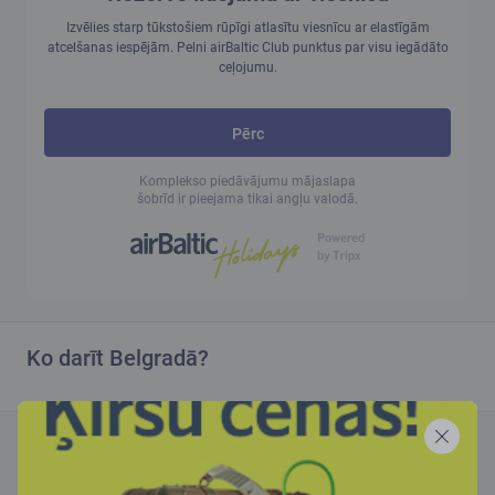
Izvēlies starp tūkstošiem rūpīgi atlasītu viesnīcu ar elastīgām
atcelšanas iespējām. Pelni airBaltic Club punktus par visu iegādāto
ceļojumu.
Pērc
Komplekso piedāvājumu mājaslapa
šobrīd ir pieejama tikai angļu valodā.
Ko darīt Belgradā?
Rezervē viesnīcu Belgradā