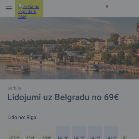
Serbija
Lidojumi uz Belgradu no 69€
Lido no: Rīga
107
€
68
€
68
€
141
€
141
€
141
€
141
€
68
€
99
99
99
99
99
99
99
99