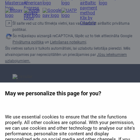
Šī saite ved uz citu tīmekļa vietni, kas var neatbilst airBaltic privātuma
politikai.
Šo mājaslapu aizsargā reCAPTCHA, tāpēc uz to tiek attiecināta Google
Privātuma politika
un
Lietošanas noteikumi
.
Šīs vietnes saturs ir tulkots automātiski, lai uzlabotu lietotāja pieredzi. Mēs
atvainojamies par neprecizitātēm un priecājamies par
Jūsu ieteikumiem
uzlabojumiem.
May we personalize this page for you?
APEX 2026 balva par labāko
Wi-Fi Eiropā
We use essential cookies to ensure that the site functions
properly. All other cookies are optional. With your permission,
we can use cookies and other technology to analyse our site's
performance, personalize site content and display
personalized ads on social media and other channels. If you