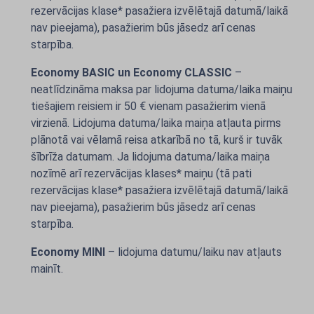
rezervācijas klase* pasažiera izvēlētajā datumā/laikā
nav pieejama), pasažierim būs jāsedz arī cenas
starpība.
Economy BASIC un Economy CLASSIC
–
neatlīdzināma maksa par lidojuma datuma/laika maiņu
tiešajiem reisiem ir 50 € vienam pasažierim vienā
virzienā. Lidojuma datuma/laika maiņa atļauta pirms
plānotā vai vēlamā reisa atkarībā no tā, kurš ir tuvāk
šībrīža datumam. Ja lidojuma datuma/laika maiņa
nozīmē arī rezervācijas klases* maiņu (tā pati
rezervācijas klase* pasažiera izvēlētajā datumā/laikā
nav pieejama), pasažierim būs jāsedz arī cenas
starpība.
Economy MINI
– lidojuma datumu/laiku nav atļauts
mainīt.