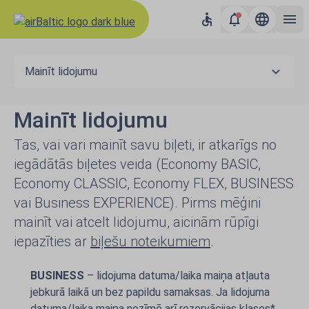
Mainīt lidojumu
Mainīt lidojumu
Tas, vai vari mainīt savu biļeti, ir atkarīgs no
iegādātās biļetes veida (Economy BASIC,
Economy CLASSIC, Economy FLEX, BUSINESS
vai Business EXPERIENCE). Pirms mēģini
mainīt vai atcelt lidojumu, aicinām rūpīgi
iepazīties ar
biļešu noteikumiem
.
BUSINESS
– lidojuma datuma/laika maiņa atļauta
jebkurā laikā un bez papildu samaksas. Ja lidojuma
datuma/laika maiņa nozīmē arī rezervācijas klases*