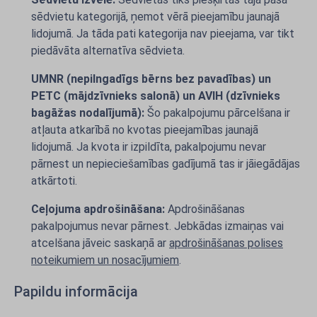
sēdvietu kategorijā, ņemot vērā pieejamību jaunajā
lidojumā. Ja tāda pati kategorija nav pieejama, var tikt
piedāvāta alternatīva sēdvieta.
UMNR (nepilngadīgs bērns bez pavadības) un
PETC (mājdzīvnieks salonā) un AVIH (dzīvnieks
bagāžas nodalījumā):
Šo pakalpojumu pārcelšana ir
atļauta atkarībā no kvotas pieejamības jaunajā
lidojumā. Ja kvota ir izpildīta, pakalpojumu nevar
pārnest un nepieciešamības gadījumā tas ir jāiegādājas
atkārtoti.
Ceļojuma apdrošināšana:
Apdrošināšanas
pakalpojumus nevar pārnest. Jebkādas izmaiņas vai
atcelšana jāveic saskaņā ar
apdrošināšanas polises
noteikumiem un nosacījumiem
.
Papildu informācija