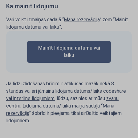
Kā mainīt lidojumu
Vari veikt izmaiņas sadaļā “
Mana rezervācija
” zem “Mainīt
lidojuma datumu vai laiku”:
Mainīt lidojuma datumu vai
laiku
Ja līdz izlidošanas brīdim ir atlikušas mazāk nekā 8
stundas vai arī jāmaina lidojuma datums/laiks
codeshare
vai interline lidojumiem
, lūdzu, sazinies ar mūsu
zvanu
centru
. Lidojuma datuma/laika maiņa sadaļā “
Mana
rezervācija
” šobrīd ir pieejama tikai airBaltic veiktajiem
lidojumiem.