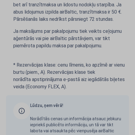
bet arī tranzītmaksa un lidostu nodokļu starpība. Ja
abus lidojumus izpilda airBaltic, tranzītmaksa ir 50 €.
Pārsēšanās laiks nedrīkst pārsniegt 72 stundas.
Ja maksājums par pakalpojumu tiek veikts ceļojumu
aģentūrās vai pie airBaltic pārstāvjiem, var tikt
piemērota papildu maksa par pakalpojumu.
* Rezervācijas klase: cenu līmenis, ko apzīmē ar vienu
burtu (piem., A). Rezervācijas klase tiek
norādīta apstiprinājuma e-pastā aiz iegādātās biļetes
veida (Economy FLEX, A).
Lūdzu, ņem vērā!
Norādītās cenas un informācija atsauc jebkuru
iepriekš publicēto informāciju, un tā var tikt
labota vai atsaukta pēc vienpusēja airBaltic