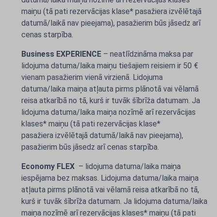
maiņu (tā pati rezervācijas klase* pasažiera izvēlētajā
datumā/laikā nav pieejama), pasažierim būs jāsedz arī
cenas starpība.
Business EXPERIENCE
– neatlīdzināma maksa par
lidojuma datuma/laika maiņu tiešajiem reisiem ir 50 €
vienam pasažierim vienā virzienā. Lidojuma
datuma/laika maiņa atļauta pirms plānotā vai vēlamā
reisa atkarībā no tā, kurš ir tuvāk šībrīža datumam. Ja
lidojuma datuma/laika maiņa nozīmē arī rezervācijas
klases* maiņu (tā pati rezervācijas klase*
pasažiera izvēlētajā datumā/laikā nav pieejama),
pasažierim būs jāsedz arī cenas starpība.
Economy FLEX
– lidojuma datuma/laika maiņa
iespējama bez maksas. Lidojuma datuma/laika maiņa
atļauta pirms plānotā vai vēlamā reisa atkarībā no tā,
kurš ir tuvāk šībrīža datumam. Ja lidojuma datuma/laika
maiņa nozīmē arī rezervācijas klases* maiņu (tā pati