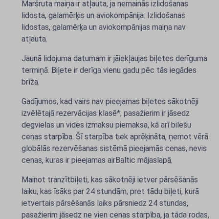
Maršruta maiņa ir atļauta, ja nemainās izlidošanas
lidosta, galamērķis un aviokompānija. Izlidošanas
lidostas, galamērķa un aviokompānijas maiņa nav
atļauta.
Jaunā lidojuma datumam ir jāiekļaujas biļetes derīguma
termiņā. Biļete ir derīga vienu gadu pēc tās iegādes
brīža.
Gadījumos, kad vairs nav pieejamas biļetes sākotnēji
izvēlētajā rezervācijas klasē*, pasažierim ir jāsedz
degvielas un vides izmaksu piemaksa, kā arī bilešu
cenas starpība. Šī starpība tiek aprēķināta, ņemot vērā
globālās rezervēšanas sistēmā pieejamās cenas, nevis
cenas, kuras ir pieejamas airBaltic mājaslapā.
Mainot tranzītbiļeti, kas sākotnēji ietver pārsēšanās
laiku, kas īsāks par 24 stundām, pret tādu biļeti, kurā
ietvertais pārsēšanās laiks pārsniedz 24 stundas,
pasažierim jāsedz ne vien cenas starpība, ja tāda rodas,