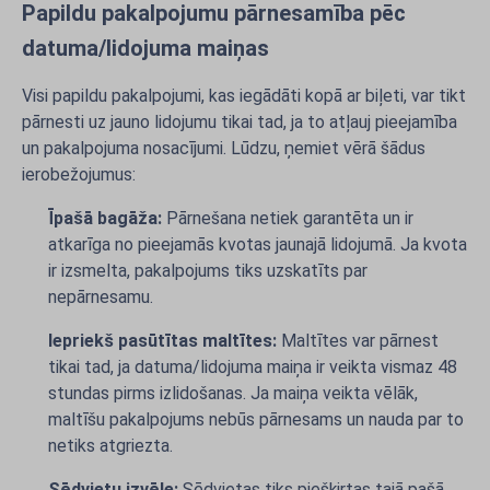
Papildu pakalpojumu pārnesamība pēc
datuma/lidojuma maiņas
Visi papildu pakalpojumi, kas iegādāti kopā ar biļeti, var tikt
pārnesti uz jauno lidojumu tikai tad, ja to atļauj pieejamība
un pakalpojuma nosacījumi. Lūdzu, ņemiet vērā šādus
ierobežojumus:
Īpašā bagāža:
Pārnešana netiek garantēta un ir
atkarīga no pieejamās kvotas jaunajā lidojumā. Ja kvota
ir izsmelta, pakalpojums tiks uzskatīts par
nepārnesamu.
Iepriekš pasūtītas maltītes:
Maltītes var pārnest
tikai tad, ja datuma/lidojuma maiņa ir veikta vismaz 48
stundas pirms izlidošanas. Ja maiņa veikta vēlāk,
maltīšu pakalpojums nebūs pārnesams un nauda par to
netiks atgriezta.
Sēdvietu izvēle:
Sēdvietas tiks piešķirtas tajā pašā