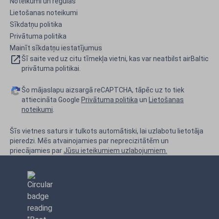
Noteikumi un regulas
Lietošanas noteikumi
Sīkdatņu politika
Privātuma politika
Mainīt sīkdatņu iestatījumus
Šī saite ved uz citu tīmekļa vietni, kas var neatbilst airBaltic
privātuma politikai.
Šo mājaslapu aizsargā reCAPTCHA, tāpēc uz to tiek
attiecināta Google
Privātuma politika
un
Lietošanas
noteikumi
.
Šīs vietnes saturs ir tulkots automātiski, lai uzlabotu lietotāja
pieredzi. Mēs atvainojamies par neprecizitātēm un
priecājamies par
Jūsu ieteikumiem uzlabojumiem.