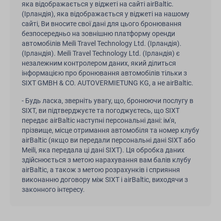
яка відображається у віджеті на сайті airBaltic.
(Ірландія), яка відображається у віджеті на нашому
сайті, Ви вносите свої дані для цього бронювання
безпосередньо на зовнішню платформу оренди
автомобілів Meili Travel Technology Ltd. (Ірландія).
(Ірландія). Meili Travel Technology Ltd. (Ірландія) є
незалежним контролером даних, який ділиться
інформацією про бронювання автомобілів тільки з
SIXT GMBH & CO. AUTOVERMIETUNG KG, а не airBaltic.
- Будь ласка, зверніть увагу, що, бронюючи послугу в
SIXT, ви підтверджуєте та погоджуєтесь, що SIXT
передає airBaltic наступні персональні дані: ім'я,
прізвище, місце отримання автомобіля та номер клубу
airBaltic (якщо ви передали персональні дані SIXT або
Meili, яка передала ці дані SIXT). Ця обробка даних
здійснюється з метою нарахування вам балів клубу
airBaltic, а також з метою розрахунків і сприяння
виконанню договору між SIXT і airBaltic, виходячи з
законного інтересу.