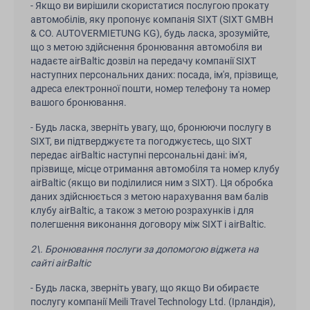
- Якщо ви вирішили скористатися послугою прокату
автомобілів, яку пропонує компанія SIXT (SIXT GMBH
& CO. AUTOVERMIETUNG KG), будь ласка, зрозумійте,
що з метою здійснення бронювання автомобіля ви
надаєте airBaltic дозвіл на передачу компанії SIXT
наступних персональних даних: посада, ім'я, прізвище,
адреса електронної пошти, номер телефону та номер
вашого бронювання.
- Будь ласка, зверніть увагу, що, бронюючи послугу в
SIXT, ви підтверджуєте та погоджуєтесь, що SIXT
передає airBaltic наступні персональні дані: ім'я,
прізвище, місце отримання автомобіля та номер клубу
airBaltic (якщо ви поділилися ним з SIXT). Ця обробка
даних здійснюється з метою нарахування вам балів
клубу airBaltic, а також з метою розрахунків і для
полегшення виконання договору між SIXT і airBaltic.
2\. Бронювання послуги за допомогою віджета на
сайті airBaltic
- Будь ласка, зверніть увагу, що якщо Ви обираєте
послугу компанії Meili Travel Technology Ltd. (Ірландія),