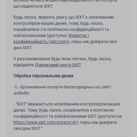
airBaltic не несе жодної відповідальності за послуги,
що надаються SIXT
Будь ласка, зверніть увагу, що SIXT є незалежним
контролером ваших даних, тому, будь ласка,
ознайомтеся з їх політикою конфіденційності та
зобов'язаннями (доступно:
Відбиток і
конфіденційність (sixt.com)
), перш ніж довірити свої
дані SIXT.
У разі виникнення будь-яких питань, будь ласка,
відвідайте
Довідковий центр SIXT
Обробка персональних даних
1\. Бронювання послуги безпосередньо на сайті
airBaltic
- "SIXT" вважається незалежним контролером ваших
даних. Тому, будь ласка, ознайомтеся з політикою
конфіденційності та зобов'язаннями SIXT (доступні на
https://www.sixt.com/privacy/#/
), перш ніж довірити
свої дані SIXT."