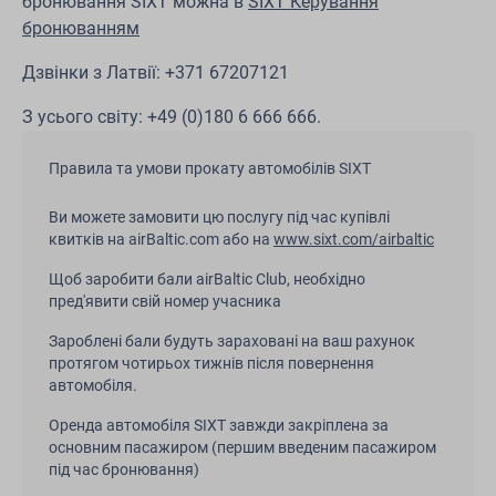
бронювання SIXT можна в
SIXT Керування
бронюванням
Дзвінки з Латвії: +371 67207121
З усього світу: +49 (0)180 6 666 666.
Правила та умови прокату автомобілів SIXT
Ви можете замовити цю послугу під час купівлі
квитків на airBaltic.com або на
www.sixt.com/airbaltic
Щоб заробити бали airBaltic Club, необхідно
пред'явити свій номер учасника
Зароблені бали будуть зараховані на ваш рахунок
протягом чотирьох тижнів після повернення
автомобіля.
Оренда автомобіля SIXT завжди закріплена за
основним пасажиром (першим введеним пасажиром
під час бронювання)