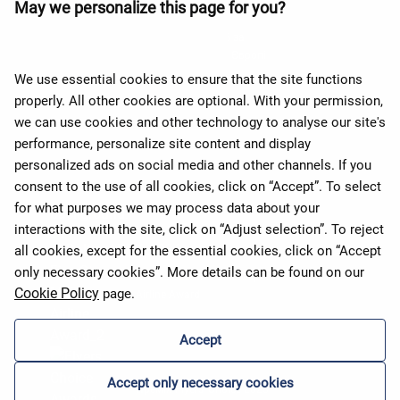
May we personalize this page for you?
Премія APEX 2026 за
найкращий Wi-Fi у Європі
We use essential cookies to ensure that the site functions
properly. All other cookies are optional. With your permission,
we can use cookies and other technology to analyse our site's
performance, personalize site content and display
personalized ads on social media and other channels. If you
consent to the use of all cookies, click on “Accept”. To select
for what purposes we may process data about your
interactions with the site, click on “Adjust selection”. To reject
all cookies, except for the essential cookies, click on “Accept
only necessary cookies”. More details can be found on our
APEX 2026 Five Star Major
Cookie Policy
page.
Airline Award
Accept
Accept only necessary cookies
Премія Flyers' Choice 2025