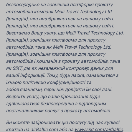
безпосередньо на зовнішній платформі прокату
автомобілів компанії Meili Travel Technology Ltd.
(Ірландія), яка відображається на нашому сайті.
(Ірландія), яка відображається на нашому сайті.
Звертаємо Вашу увагу, що Meili Travel Technology Ltd.
(Ірландія), зовнішня платформа для прокату
автомобілів, така як Meili Travel Technology Ltd.
(Ірландія), зовнішня платформа для прокату
автомобілів і компанія з прокату автомобілів, така
як SIXT, діє як незалежний контролер даних для
вашої інформації. Тому, будь ласка, ознайомтеся з
їхньою політикою конфіденційності та
зобов'язаннями, перш ніж довіряти їм свої дані.
Зверніть увагу, що ваше бронювання буде
здійснюватися безпосередньо з відповідним
постачальником послуг з прокату автомобілів.
Ви можете забронювати цю послугу під час купівлі
квитків на airBaltic.com або на
www.sixt.com/airbaltic
.