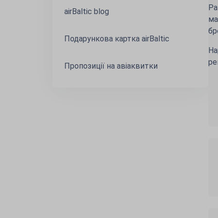
Ра
airBaltic blog
ма
бр
Подарункова картка airBaltic
На
ре
Пропозиції на авіаквитки