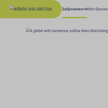
Забронювати
Моє броню