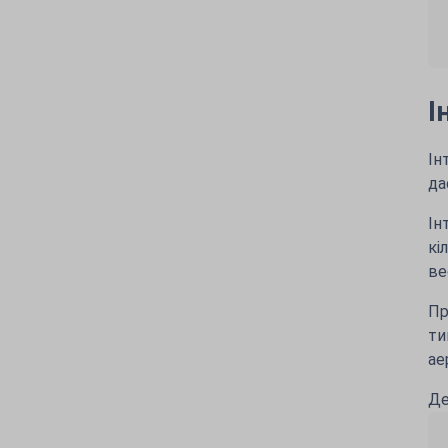
І
Ін
да
Ін
кі
ве
Пр
ти
ае
Де