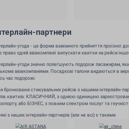
нтерлайн-партнери
терлайн-угода - це форма взаємного прийняття проїзної до
є право одній авіакомпанії випускати квитки на рейси іншо
терлайн-угоди значно полегшують подорож пасажирам, яки
лькома авіакомпаніями. Посадкові талони видаються в аеро
сь час подорожі.
и бронюванні стикувальних рейсів з нашими інтерлайн-па
пів квитків: КЛАСИЧНИЙ, з однією одиницею зареєстрова
ропорту, або БІЗНЕС, з повним спектром послуг та гнучкіст
які з наших інтерлайн-партнерів (але не всі) є такими: