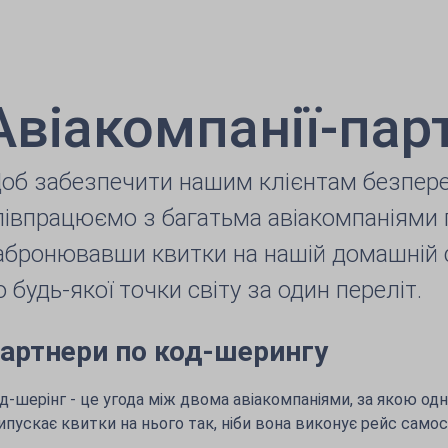
Авіакомпанії-пар
об забезпечити нашим клієнтам безпере
півпрацюємо з багатьма авіакомпаніями п
абронювавши квитки на нашій домашній с
о будь-якої точки світу за один переліт.
артнери по код-шерингу
д-шерінг - це угода між двома авіакомпаніями, за якою одн
випускає квитки на нього так, ніби вона виконує рейс самос