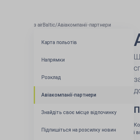
з airBaltic
/
Авіакомпанії-партнери
Карта польотів
Щ
Напрямки
с
Розклад
з
д
Авіакомпанії-партнери
П
Знайдіть своє місце відпочинку
Ко
Підпишіться на розсилку новин
і 