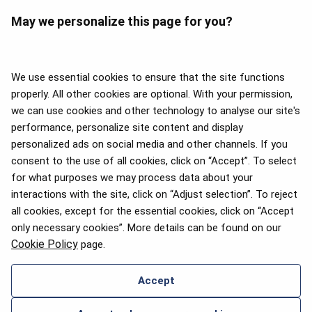
May we personalize this page for you?
We use essential cookies to ensure that the site functions
properly. All other cookies are optional. With your permission,
we can use cookies and other technology to analyse our site's
APEX 2026 Five Star Major
Airline Award
performance, personalize site content and display
personalized ads on social media and other channels. If you
consent to the use of all cookies, click on “Accept”. To select
for what purposes we may process data about your
interactions with the site, click on “Adjust selection”. To reject
Премія Flyers' Choice 2025
all cookies, except for the essential cookies, click on “Accept
only necessary cookies”. More details can be found on our
Cookie Policy
page.
Accept