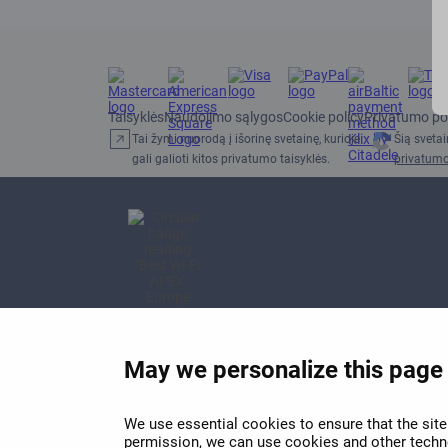
Taisyklės
Naudojimo sąlygos
Cookie policy
Privatumo pol
Tai žymi nuorodą į išorinę svetainę, kurioje
Šią sveta
gali galioti kitos privatumo taisyklės.
privatumo
APEX 2026 apdovanojimas
už geriausią Wi-Fi Europoje
May we personalize this page
We use essential cookies to ensure that the site 
permission, we can use cookies and other techno