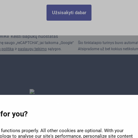
Užsisakyti dabar
itika
Keisti slapukų nuostatas
inę saugo „reCAPTCHA“, jai taikoma „Google“
Šio tinklalapio turinys buvo automat
 politika
ir
paslaugų teikimo
sąlygos.
Atsiprašome už bet kokius netikslu
APEX 2026 Five Star Major
Airline Award
 for you?
functions properly. All other cookies are optional. With your
logy to analyse our site's performance, personalize site content