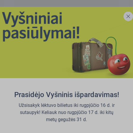
Skaityti daugiau
Veikimo apribojimai
Prieš užsakydami siuntos vežimą su
airBaltic Cargo, peržiūrėkite mūsų orlaivių
Prasidėjo Vyšninis išpardavimas!
specifikacijas.
Užsisakyk lėktuvo bilietus iki rugpjūčio 16 d. ir
sutaupyk! Keliauk nuo rugpjūčio 17 d. iki kitų
Skaityti daugiau
metų gegužės 31 d.