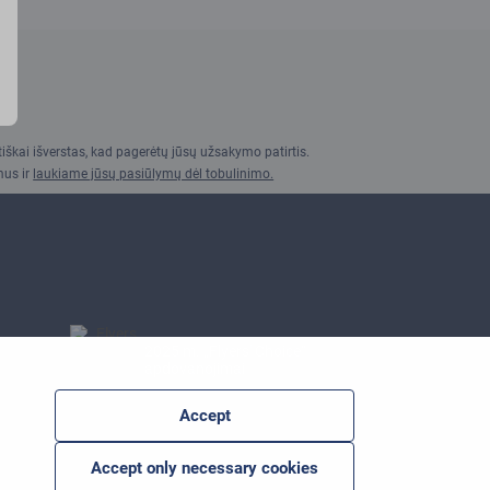
iškai išverstas, kad pagerėtų jūsų užsakymo patirtis.
mus ir
laukiame jūsų pasiūlymų dėl tobulinimo.
2025 m. „Flyers' Choice“
apdovanojimai
Accept
Accept only necessary cookies