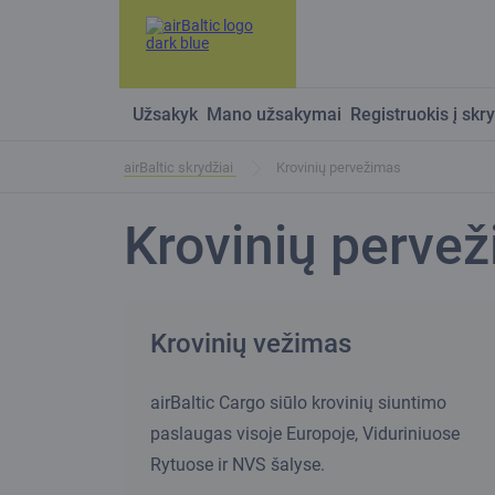
Užsakyk
Mano užsakymai
Registruokis į skry
airBaltic skrydžiai
Krovinių pervežimas
Krovinių perve
Krovinių vežimas
airBaltic Cargo siūlo krovinių siuntimo
paslaugas visoje Europoje, Viduriniuose
Rytuose ir NVS šalyse.