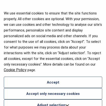
We use essential cookies to ensure that the site functions
properly. All other cookies are optional. With your permission,
we can use cookies and other technology to analyse our site's
APEX 2026 Five Star Major
Airline Award
performance, personalize site content and display
personalized ads on social media and other channels. If you
consent to the use of all cookies, click on “Accept”. To select
for what purposes we may process data about your
interactions with the site, click on “Adjust selection”. To reject
Премия Flyers' Choice 2025
all cookies, except for the essential cookies, click on “Accept
only necessary cookies”. More details can be found on our
Cookie Policy
page.
Accept
СВЯЖИТЕСЬ С НАМИ
Accept only necessary cookies
2026 © airBaltic. Все права защищены.
Adjust selection