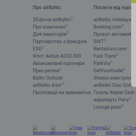
Про airBaltic
Послуги від партн
30-річчя airBaltic
airBaltic Holidays
Про компанію
Booking.com
Для інвесторів
Прокат автомобілі
Партнерство з брендом
SIXT
ESG
Rentalcars.com
Флот Airbus A220-300
Fast Track
Авіакомпанії-партнери
ParkVia
Прес-релізи
GetYourGuide
Baltic Outlook
Sherpa електронна
airBaltic блог
airBaltic Disc Golf 
Пропозиції на авіаквитки
Готель Kepler Club 
аеропорту Рига
Lounge pass