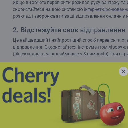
Якщо ви хочете перевірити розклад руху вантажу т
скористайтеся нашою системою
інтернет-бронюванн
розклад і забронювати ваші відправлення онлайн з
2. Відстежуйте своє відправлення
Це найшвидший і найпростіший спосіб перевірити ст
відправлення. Скористайтеся інструментом ліворуч: 
(він складається щонайменше з 8 символів), і ви от
3. Наш розклад
Перегляньте та завантажте наш
актуальний розклад 