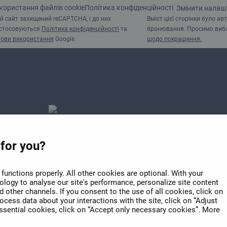
користання файлів cookie
Політика конфіденційності
Змінити налаш
й сайт захищений reCAPTCHA, і до них
Вміст цієї сторінки було 
стосовуються
Політика конфіденційності
та
бронювання. Просимо вибач
ови використання
Google.
щодо покращення.
APEX 2026 Five Star Major
Airline Award
 for you?
functions properly. All other cookies are optional. With your
logy to analyse our site's performance, personalize site content
 other channels. If you consent to the use of all cookies, click on
cess data about your interactions with the site, click on “Adjust
 essential cookies, click on “Accept only necessary cookies”. More