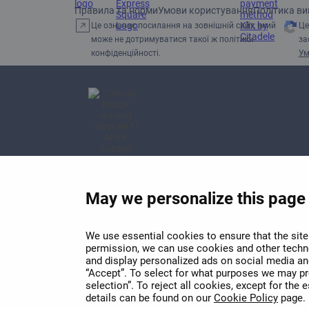
Правила та норми
Умови користування
Політика ви
Це означає посилання на зовнішній сайт, який
Це
може не дотримуватися такої ж політики
за
конфіденційності.
Ум
Премія APEX 2026 за
найкращий Wi-Fi у Європі
May we personalize this page
We use essential cookies to ensure that the site 
permission, we can use cookies and other techno
and display personalized ads on social media and
“Accept”. To select for what purposes we may pro
selection”. To reject all cookies, except for the
details can be found on our
Cookie Policy
page.