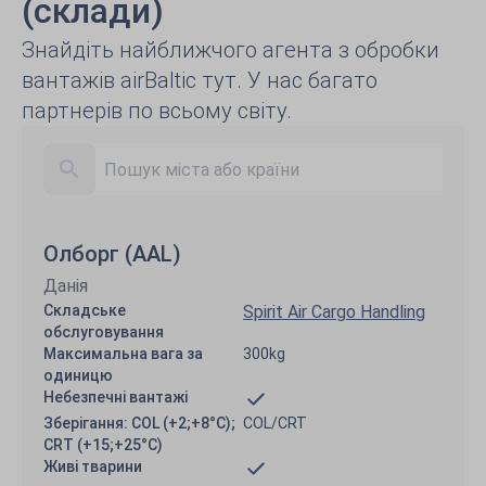
(склади)
Знайдіть найближчого агента з обробки
вантажів airBaltic тут. У нас багато
партнерів по всьому світу.
Олборг (AAL)
Данія
Складське
Spirit Air Cargo Handling
обслуговування
Максимальна вага за
300kg
одиницю
Небезпечні вантажі
Зберігання: COL (+2;+8°C);
COL/CRT
CRT (+15;+25°C)
Живі тварини