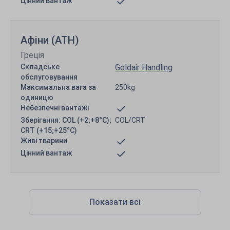
Цінний вантаж
Афіни (ATH)
Греція
Складське
Goldair Handling
обслуговування
Максимальна вага за
250kg
одиницю
Небезпечні вантажі
Зберігання: COL (+2;+8°C);
COL/CRT
CRT (+15;+25°C)
Живі тварини
Цінний вантаж
Показати всі