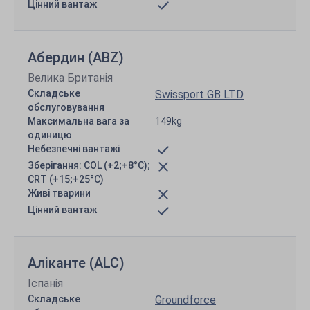
Цінний вантаж
Абердин (ABZ)
Велика Британія
Складське
Swissport GB LTD
обслуговування
Максимальна вага за
149kg
одиницю
Небезпечні вантажі
Зберігання: COL (+2;+8°C);
CRT (+15;+25°C)
Живі тварини
Цінний вантаж
Аліканте (ALC)
Іспанія
Складське
Groundforce