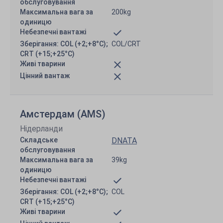
обслуговування
Максимальна вага за
200kg
одиницю
Небезпечні вантажі
Зберігання: COL (+2;+8°C);
COL/CRT
CRT (+15;+25°C)
Живі тварини
Цінний вантаж
Амстердам (AMS)
Нідерланди
Складське
DNATA
обслуговування
Максимальна вага за
39kg
одиницю
Небезпечні вантажі
Зберігання: COL (+2;+8°C);
COL
CRT (+15;+25°C)
Живі тварини