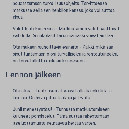
noudattamaan turvallisuusohjeita. Tarvittaessa
matkusta sellaisen henkilön kanssa, joka voi auttaa
sinua.
Valot lentokoneessa - Matkustamon valot saattavat
vaihdella. Aurinkolasit tai silmämaski voivat auttaa.
Ota mukaan rauhoittavia esineitä - Kaikki, mikä saa
sinut tuntemaan olosi turvalliseksi ja rentoutuneeksi,
on tervetullutta mukaan koneeseen.
Lennon jälkeen
Ota aikaa - Lentoasemat voivat olla äänekkäitä ja
kiireisiä. On hyvä pitää taukoja ja levätä.
Juhli menestystäsi! - Tunnusta matkustamiseen
kuluneet ponnistelut. Tämä auttaa rakentamaan
itseluottamusta seuraavaa kertaa varten.