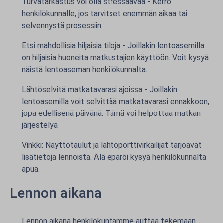
Turvatarkastus voi olla stressaavaa - Kerro
henkilökunnalle, jos tarvitset enemmän aikaa tai
selvennystä prosessiin.
Etsi mahdollisia hiljaisia tiloja - Joillakin lentoasemilla
on hiljaisia huoneita matkustajien käyttöön. Voit kysyä
näistä lentoaseman henkilökunnalta.
Lähtöselvitä matkatavarasi ajoissa - Joillakin
lentoasemilla voit selvittää matkatavarasi ennakkoon,
jopa edellisenä päivänä. Tämä voi helpottaa matkan
järjestelyä
Vinkki: Näyttötaulut ja lähtöporttivirkailijat tarjoavat
lisätietoja lennoista. Älä epäröi kysyä henkilökunnalta
apua.
Lennon aikana
Lennon aikana henkilökuntamme auttaa tekemään