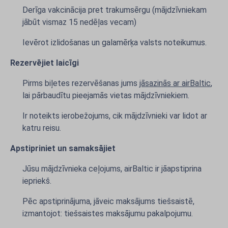
Derīga vakcinācija pret trakumsērgu (mājdzīvniekam
jābūt vismaz 15 nedēļas vecam)
Ievērot izlidošanas un galamērķa valsts noteikumus.
Rezervējiet laicīgi
Pirms biļetes rezervēšanas jums
jāsazinās ar airBaltic
,
lai pārbaudītu pieejamās vietas mājdzīvniekiem.
Ir noteikts ierobežojums, cik mājdzīvnieki var lidot ar
katru reisu.
Apstipriniet un samaksājiet
Jūsu mājdzīvnieka ceļojums, airBaltic ir jāapstiprina
iepriekš.
Pēc apstiprinājuma, jāveic maksājums tiešsaistē,
izmantojot: tiešsaistes maksājumu pakalpojumu.