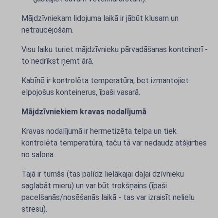
Mājdzīvniekam lidojuma laikā ir jābūt klusam un
netraucējošam.
Visu laiku turiet mājdzīvnieku pārvadāšanas konteinerī -
to nedrīkst ņemt ārā.
Kabīnē ir kontrolēta temperatūra, bet izmantojiet
elpojošus konteinerus, īpaši vasarā.
Mājdzīvniekiem kravas nodalījumā
Kravas nodalījumā ir hermetizēta telpa un tiek
kontrolēta temperatūra, taču tā var nedaudz atšķirties
no salona.
Tajā ir tumšs (tas palīdz lielākajai daļai dzīvnieku
saglabāt mieru) un var būt trokšņains (īpaši
pacelšanās/nosēšanās laikā - tas var izraisīt nelielu
stresu).