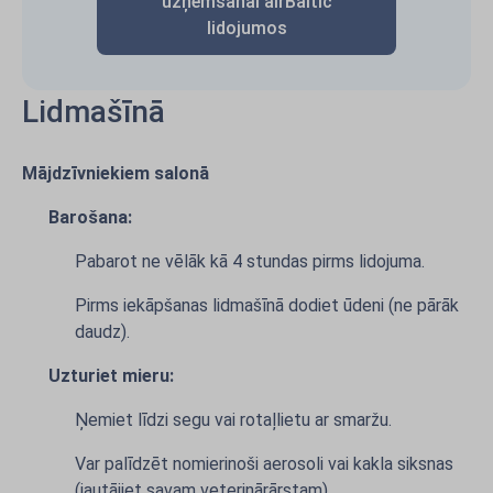
uzņemšanai airBaltic
lidojumos
Lidmašīnā
Mājdzīvniekiem salonā
Barošana:
Pabarot ne vēlāk kā 4 stundas pirms lidojuma.
Pirms iekāpšanas lidmašīnā dodiet ūdeni (ne pārāk
daudz).
Uzturiet mieru:
Ņemiet līdzi segu vai rotaļlietu ar smaržu.
Var palīdzēt nomierinoši aerosoli vai kakla siksnas
(jautājiet savam veterinārārstam).