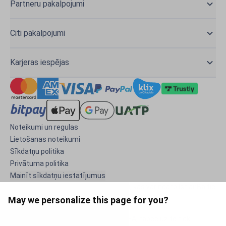
Partneru pakalpojumi
Citi pakalpojumi
Karjeras iespējas
Noteikumi un regulas
Lietošanas noteikumi
Sīkdatņu politika
Privātuma politika
Mainīt sīkdatņu iestatījumus
Šī saite ved uz citu tīmekļa vietni, kas var neatbilst airBaltic
privātuma politikai.
May we personalize this page for you?
Šo mājaslapu aizsargā reCAPTCHA, tāpēc uz to tiek