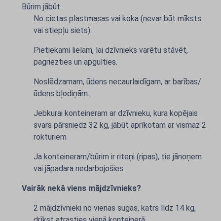
Būrim jābūt:
No cietas plastmasas vai koka (nevar būt mīksts
vai stiepļu siets).
Pietiekami lielam, lai dzīvnieks varētu stāvēt,
pagriezties un apgulties.
Noslēdzamam, ūdens necaurlaidīgam, ar barības/
ūdens bļodiņām.
Jebkurai konteineram ar dzīvnieku, kura kopējais
svars pārsniedz 32 kg, jābūt aprīkotam ar vismaz 2
rokturiem
Ja konteineram/būrim ir riteņi (ripas), tie jānoņem
vai jāpadara nedarbojošies.
Vairāk nekā viens mājdzīvnieks?
2 mājdzīvnieki no vienas sugas, katrs līdz 14 kg,
drīkst atrasties vienā konteinerā