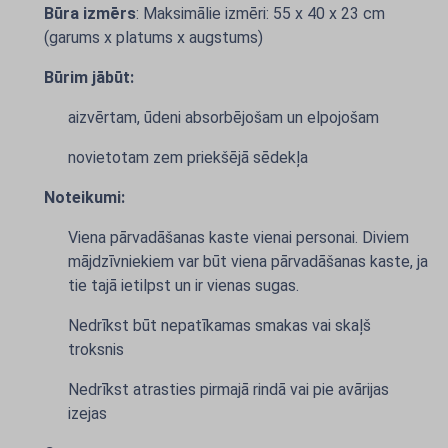
Būra izmērs
: Maksimālie izmēri: 55 x 40 x 23 cm
(garums x platums x augstums)
Būrim jābūt:
aizvērtam, ūdeni absorbējošam un elpojošam
novietotam zem priekšējā sēdekļa
Noteikumi:
Viena pārvadāšanas kaste vienai personai. Diviem
mājdzīvniekiem var būt viena pārvadāšanas kaste, ja
tie tajā ietilpst un ir vienas sugas.
Nedrīkst būt nepatīkamas smakas vai skaļš
troksnis
Nedrīkst atrasties pirmajā rindā vai pie avārijas
izejas