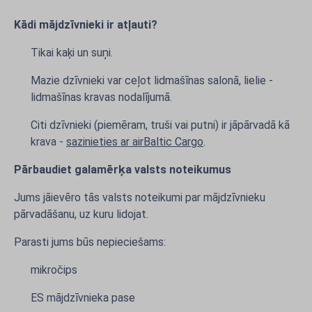
Kādi mājdzīvnieki ir atļauti?
Tikai kaķi un suņi.
Mazie dzīvnieki var ceļot lidmašīnas salonā, lielie -
lidmašīnas kravas nodalījumā.
Citi dzīvnieki (piemēram, truši vai putni) ir jāpārvadā kā
krava -
sazinieties ar airBaltic Cargo
.
Pārbaudiet galamērķa valsts noteikumus
Jums jāievēro tās valsts noteikumi par mājdzīvnieku
pārvadāšanu, uz kuru lidojat.
Parasti jums būs nepieciešams:
mikročips
ES mājdzīvnieka pase