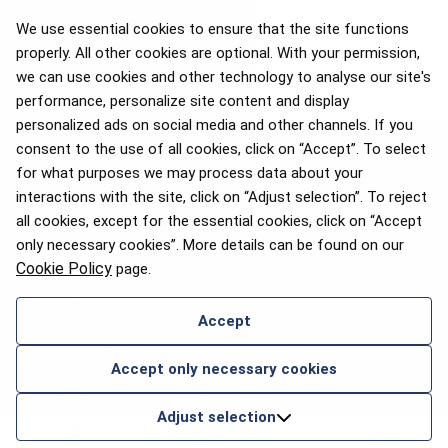
attiecināta Google
Privātuma politika
un
Lietošanas
noteikumi
.
We use essential cookies to ensure that the site functions
properly. All other cookies are optional. With your permission,
Šīs vietnes saturs ir tulkots automātiski, lai uzlabotu lietotāja
we can use cookies and other technology to analyse our site's
pieredzi. Mēs atvainojamies par neprecizitātēm un
performance, personalize site content and display
priecājamies par
Jūsu ieteikumiem uzlabojumiem.
personalized ads on social media and other channels. If you
consent to the use of all cookies, click on “Accept”. To select
for what purposes we may process data about your
interactions with the site, click on “Adjust selection”. To reject
all cookies, except for the essential cookies, click on “Accept
only necessary cookies”. More details can be found on our
Cookie Policy
page.
Accept
APEX 2026 balva par labāko
Accept only necessary cookies
Wi-Fi Eiropā
Adjust selection