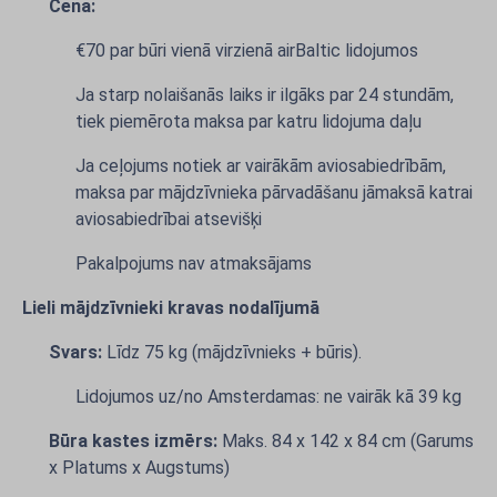
Cena:
€70 par būri vienā virzienā airBaltic lidojumos
Ja starp nolaišanās laiks ir ilgāks par 24 stundām,
tiek piemērota maksa par katru lidojuma daļu
Ja ceļojums notiek ar vairākām aviosabiedrībām,
maksa par mājdzīvnieka pārvadāšanu jāmaksā katrai
aviosabiedrībai atsevišķi
Pakalpojums nav atmaksājams
Lieli mājdzīvnieki kravas nodalījumā
Svars:
Līdz 75 kg (mājdzīvnieks + būris).
Lidojumos uz/no Amsterdamas: ne vairāk kā 39 kg
Būra kastes izmērs:
Maks. 84 x 142 x 84 cm (Garums
x Platums x Augstums)