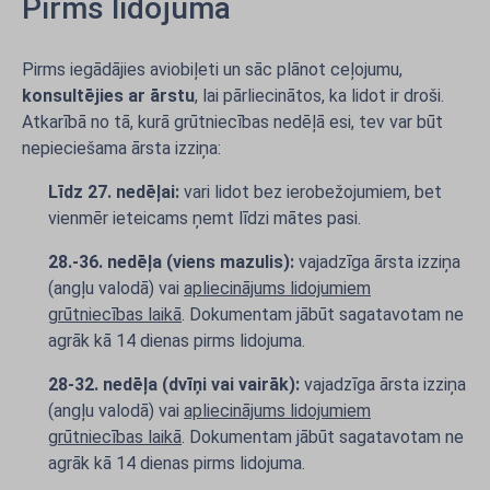
Pirms lidojuma
Pirms iegādājies aviobiļeti un sāc plānot ceļojumu,
konsultējies ar ārstu
, lai pārliecinātos, ka lidot ir droši.
Atkarībā no tā, kurā grūtniecības nedēļā esi, tev var būt
nepieciešama ārsta izziņa:
Līdz 27. nedēļai:
vari lidot bez ierobežojumiem, bet
vienmēr ieteicams ņemt līdzi mātes pasi.
28.-36. nedēļa (viens mazulis):
vajadzīga ārsta izziņa
(angļu valodā) vai
apliecinājums lidojumiem
grūtniecības laikā
. Dokumentam jābūt sagatavotam ne
agrāk kā 14 dienas pirms lidojuma.
28-32. nedēļa (dvīņi vai vairāk):
vajadzīga ārsta izziņa
(angļu valodā) vai
apliecinājums lidojumiem
grūtniecības laikā
. Dokumentam jābūt sagatavotam ne
agrāk kā 14 dienas pirms lidojuma.