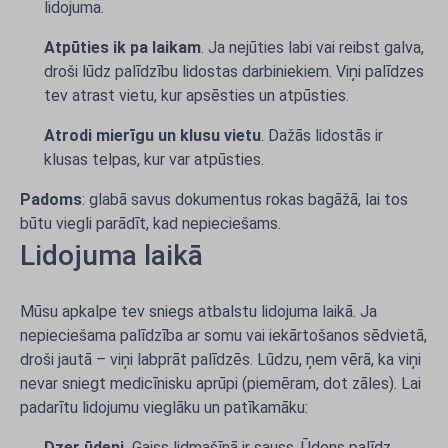
lidojuma.
Atpūties ik pa laikam
. Ja nejūties labi vai reibst galva,
droši lūdz palīdzību lidostas darbiniekiem. Viņi palīdzes
tev atrast vietu, kur apsēsties un atpūsties.
Atrodi mierīgu un klusu vietu
. Dažās lidostās ir
klusas telpas, kur var atpūsties.
Padoms
: glabā savus dokumentus rokas bagāžā, lai tos
būtu viegli parādīt, kad nepieciešams.
Lidojuma laikā
Mūsu apkalpe tev sniegs atbalstu lidojuma laikā. Ja
nepieciešama palīdzība ar somu vai iekārtošanos sēdvietā,
droši jautā – viņi labprāt palīdzēs. Lūdzu, ņem vērā, ka viņi
nevar sniegt medicīnisku aprūpi (piemēram, dot zāles). Lai
padarītu lidojumu vieglāku un patīkamāku:
Dzer ūdeni.
Gaiss lidmašīnā ir sauss. Ūdens palīdz