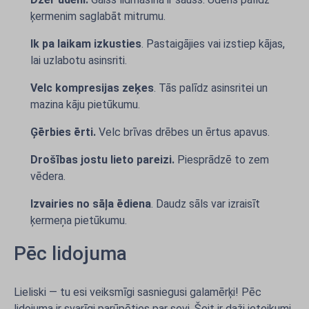
ķermenim saglabāt mitrumu.
Ik pa laikam izkusties
. Pastaigājies vai izstiep kājas,
lai uzlabotu asinsriti.
Velc kompresijas zeķes
. Tās palīdz asinsritei un
mazina kāju pietūkumu.
Ģērbies ērti.
Velc brīvas drēbes un ērtus apavus.
Drošības jostu lieto pareizi.
Piesprādzē to zem
vēdera.
Izvairies no sāļa ēdiena
. Daudz sāls var izraisīt
ķermeņa pietūkumu.
Pēc lidojuma
Lieliski — tu esi veiksmīgi sasniegusi galamērķi! Pēc
lidojuma ir svarīgi parūpēties par sevi. Šeit ir daži ieteikumi,