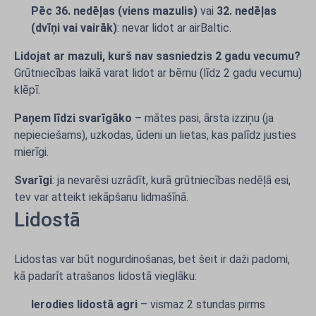
Pēc 36. nedēļas (viens mazulis)
vai
32. nedēļas
(dvīņi vai vairāk)
: nevar lidot ar airBaltic.
Lidojat ar mazuli, kurš nav sasniedzis 2 gadu vecumu?
Grūtniecības laikā varat lidot ar bērnu (līdz 2 gadu vecumu)
klēpī.
Paņem līdzi svarīgāko
– mātes pasi, ārsta izziņu (ja
nepieciešams), uzkodas, ūdeni un lietas, kas palīdz justies
mierīgi.
Svarīgi
: ja nevarēsi uzrādīt, kurā grūtniecības nedēļā esi,
tev var atteikt iekāpšanu lidmašīnā.
Lidostā
Lidostas var būt nogurdinošanas, bet šeit ir daži padomi,
kā padarīt atrašanos lidostā vieglāku:
Ierodies lidostā agri
– vismaz 2 stundas pirms