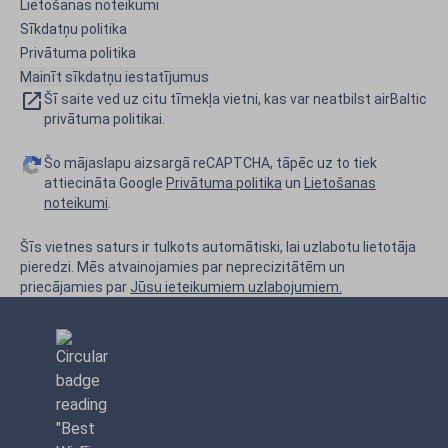
Lietošanas noteikumi
Sīkdatņu politika
Privātuma politika
Mainīt sīkdatņu iestatījumus
Šī saite ved uz citu tīmekļa vietni, kas var neatbilst airBaltic
privātuma politikai.
Šo mājaslapu aizsargā reCAPTCHA, tāpēc uz to tiek
attiecināta Google
Privātuma politika
un
Lietošanas
noteikumi
.
Šīs vietnes saturs ir tulkots automātiski, lai uzlabotu lietotāja
pieredzi. Mēs atvainojamies par neprecizitātēm un
priecājamies par
Jūsu ieteikumiem uzlabojumiem.