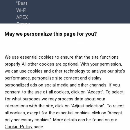
May we personalize this page for you?
Премія APEX 2026 за
найкращий Wi-Fi у Європі
We use essential cookies to ensure that the site functions
properly. All other cookies are optional. With your permission,
we can use cookies and other technology to analyse our site's
performance, personalize site content and display
personalized ads on social media and other channels. If you
consent to the use of all cookies, click on “Accept”. To select
for what purposes we may process data about your
interactions with the site, click on “Adjust selection”. To reject
all cookies, except for the essential cookies, click on “Accept
only necessary cookies”. More details can be found on our
APEX 2026 Five Star Major
Cookie Policy
page.
Airline Award