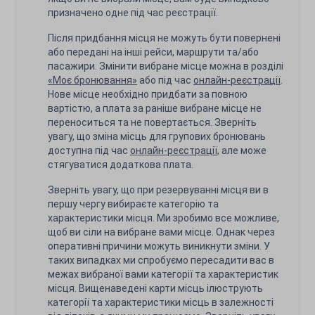
призначено одне під час реєстрації.
Після придбання місця не можуть бути повернені
або передані на інші рейси, маршрути та/або
пасажири. Змінити вибране місце можна в розділі
«Моє бронювання»
або під час
онлайн-реєстрації
.
Нове місце необхідно придбати за повною
вартістю, а плата за раніше вибране місце не
переноситься та не повертається. Зверніть
увагу, що зміна місць для групових бронювань
доступна під час
онлайн-реєстрації
, але може
стягуватися додаткова плата.
Зверніть увагу, що при резервуванні місця ви в
першу чергу вибираєте категорію та
характеристики місця. Ми зробимо все можливе,
щоб ви сіли на вибране вами місце. Однак через
оперативні причини можуть виникнути зміни. У
таких випадках ми спробуємо пересадити вас в
межах вибраної вами категорії та характеристик
місця. Вищенаведені карти місць ілюструють
категорії та характеристики місць в залежності