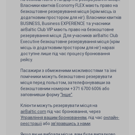
Власники квитків Economy FLEX мають право на
безкоштовне резервування місця (крім місць із
додатковим простором для ніг). Власники квитків
BUSINESS, Business EXPERIENCE та учасники
airBaltic Club VIP мають право на безкоштовне
резервування місця. Для учасників airBaltic Club
Executive безкоштовне резервування місця (крім
місць із додатковим простором для ніг) наразі
доступне лише під час процесу бронювання
рейсу.
Пасажири з обмеженими можливостями та їхні
помічники можуть безкоштовно резервувати
місця перед польотом, зателефонувавши за
безкоштовним номером +371 6700 6006 або
заповнивши форму
“Інше”
.
Клієнти можуть резервувати місця на
airBaltic.com
під час бронювання, через
Управління вашим бронюванням
, під час
онлайн-
реєстрації
або
зв’язавшись з нами
.
Якщо ви не вибрали місце, вам буде випадково