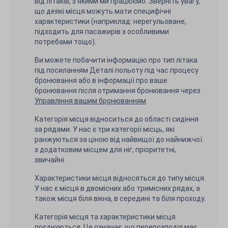
від літаків, з якими ми працюємо. Зверніть увагу,
що деякі місця можуть мати специфічні
характеристики (наприклад: нерегульоване,
підходить для пасажирів з особливими
потребами тощо).
Ви можете побачити інформацію про тип літака
під посиланням Деталі польоту під час процесу
бронювання або в інформації про ваше
бронювання після отримання бронювання через
Управління вашим бронюванням
.
Категорія місця відноситься до області сидіння
за рядами. У нас є три категорії місць, які
ранжуються за ціною від найвищої до найнижчої:
з додатковим місцем для ніг, пріоритетні,
звичайні.
Характеристики місця відносяться до типу місця.
У нас є місця в двомісних або тримісних рядах, а
також місця біля вікна, в середині та біля проходу.
Категорія місця та характеристики місця
поєднуються. Це означає, що перерозподіл має