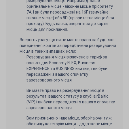
резервування місця. Наприклад: ваше
оригінальне місце - віконне місце пріоритету
7A, і ви були пересаджені на 16F (звичайне
віконне місце) або 8D (пріоритетне місце біля
проходу). Будь ласка, зверніться до карти
місць для посилання.
Зверніть увагу, що ви не маєте права на будь-яке
повернення коштів за передбачене резервування
місця в таких випадках, коли:
Резервування місця включено в тариф за
польот для Economy FLEX; Business
EXPERIENCE та BUSINESS квитків, і ви були
пересаджені з вашого спочатку
зарезервованого місця.
Ви маєте право на резервування місця в
результаті вашого статусу в клубі airBaltic
(VIP) і ви були пересаджені з вашого спочатку
зарезервованого місця.
Вам призначено інше місце, зберігаючи ту ж
або вищу категорію місця - додаткове місце