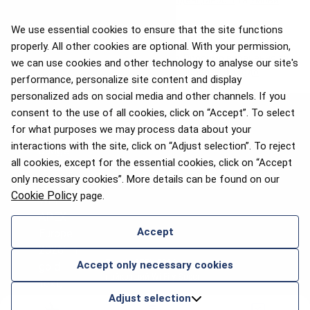
застосовуються
Політика конфіденційності
та
Умови
використання
Google.
We use essential cookies to ensure that the site functions
Вміст цієї сторінки було автоматично перекладено, щоб
properly. All other cookies are optional. With your permission,
покращити ваш досвід бронювання. Просимо вибачення за
we can use cookies and other technology to analyse our site's
будь-які неточності та вітаємо ваші
пропозиції щодо
performance, personalize site content and display
покращення.
personalized ads on social media and other channels. If you
consent to the use of all cookies, click on “Accept”. To select
for what purposes we may process data about your
interactions with the site, click on “Adjust selection”. To reject
all cookies, except for the essential cookies, click on “Accept
only necessary cookies”. More details can be found on our
Cookie Policy
page.
Accept
Премія APEX 2026 за
Accept only necessary cookies
найкращий Wi-Fi у Європі
Adjust selection