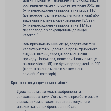
для ніг, пріоритет, звичайне. Наприклад, ваше
оригінальне місце - пріоритетне місце 05C, і ви
були пересаджені на пріоритетне місце 11C
(це перерозподіл в межах тієї ж категорії) або
ваше оригінальне місце - звичайне 18A, і ви
були пересаджені на пріоритетне 11A (це
перерозподіл з покращенням до вищої
категорії).
Вам призначено інше місце, зберігаючи ті ж
характеристики - двомісне проти тримісного
сидіння; віконні, середні або місця біля
проходу. Наприклад, ваше оригінальне місце -
віконне місце 15F, і ви були пересаджені на 29F
(це те ж віконне місце в межах тієї ж
звичайної категорії).
Бронювання додаткового місця
Додаткове місце можна забронювати,
зв’язавшись з нами. Його можна придбати разом
з авіаквитком, а також додати до існуючого
авіаквитка, однак бронювання буде