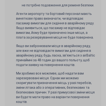
не потрібне подовження для ременя безпеки.
Агенти аеропорту та бортовий персонал мають
виняткове право визначати, чи відповідає
пасажир вимогам для сидіння в аварійному ряду.
Якщо виявиться, що пасажир не відповідає
вимогам, йому буде призначено інше місце, а
плата за резервування місця не буде повернена.
Якщо ви забронювали місце в аварійному ряду,
але вже не відповідаєте вимогам для сидіння в
аварійному ряду, будь ласка, зв’яжіться з airBaltic
принаймні за 48 годин до вашого польоту, щоб
подати заявку на повернення коштів.
Ми зробимо все можливе, щоб надати вам
зарезервовані місця. Однак ми можемо
скоригувати призначення місць у разі перебоїв,
зміни літака або з оперативних, безпекових та
безпекових причин. У разі примусової зміни місця
ви будете мати право на варіанти повернення
коштів.