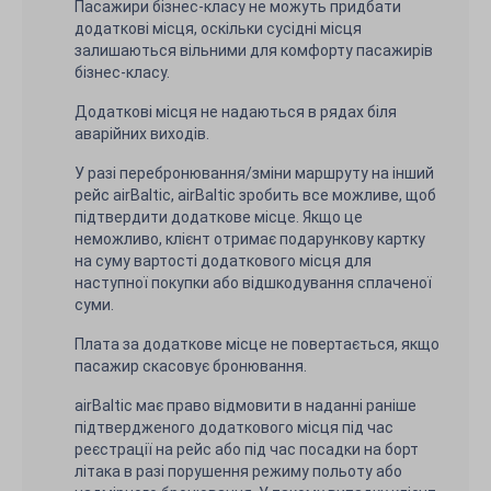
Пасажири бізнес-класу не можуть придбати
додаткові місця, оскільки сусідні місця
залишаються вільними для комфорту пасажирів
бізнес-класу.
Додаткові місця не надаються в рядах біля
аварійних виходів.
У разі перебронювання/зміни маршруту на інший
рейс airBaltic, airBaltic зробить все можливе, щоб
підтвердити додаткове місце. Якщо це
неможливо, клієнт отримає подарункову картку
на суму вартості додаткового місця для
наступної покупки або відшкодування сплаченої
суми.
Плата за додаткове місце не повертається, якщо
пасажир скасовує бронювання.
airBaltic має право відмовити в наданні раніше
підтвердженого додаткового місця під час
реєстрації на рейс або під час посадки на борт
літака в разі порушення режиму польоту або