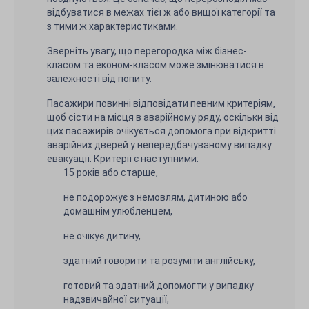
відбуватися в межах тієї ж або вищої категорії та
з тими ж характеристиками.
Зверніть увагу, що перегородка між бізнес-
класом та економ-класом може змінюватися в
залежності від попиту.
Пасажири повинні відповідати певним критеріям,
щоб сісти на місця в аварійному ряду, оскільки від
цих пасажирів очікується допомога при відкритті
аварійних дверей у непередбачуваному випадку
евакуації. Критерії є наступними:
15 років або старше,
не подорожує з немовлям, дитиною або
домашнім улюбленцем,
не очікує дитину,
здатний говорити та розуміти англійську,
готовий та здатний допомогти у випадку
надзвичайної ситуації,