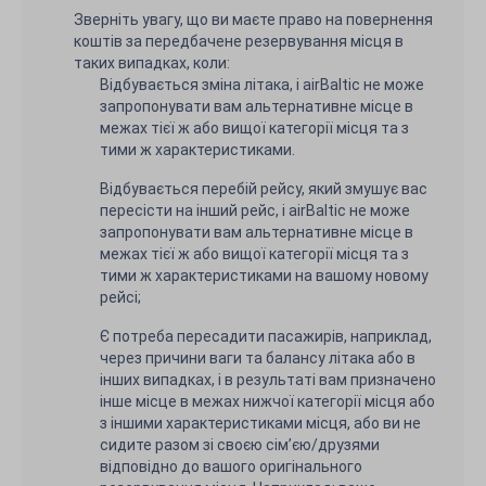
Зверніть увагу, що ви маєте право на повернення
коштів за передбачене резервування місця в
таких випадках, коли:
Відбувається зміна літака, і airBaltic не може
запропонувати вам альтернативне місце в
межах тієї ж або вищої категорії місця та з
тими ж характеристиками.
Відбувається перебій рейсу, який змушує вас
пересісти на інший рейс, і airBaltic не може
запропонувати вам альтернативне місце в
межах тієї ж або вищої категорії місця та з
тими ж характеристиками на вашому новому
рейсі;
Є потреба пересадити пасажирів, наприклад,
через причини ваги та балансу літака або в
інших випадках, і в результаті вам призначено
інше місце в межах нижчої категорії місця або
з іншими характеристиками місця, або ви не
сидите разом зі своєю сім’єю/друзями
відповідно до вашого оригінального